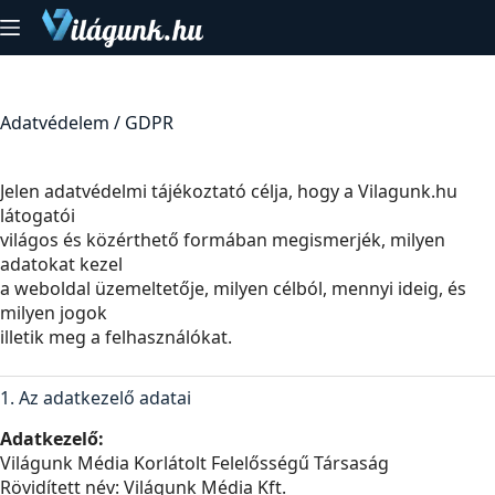
Skip
to
content
Adatvédelem / GDPR
Jelen adatvédelmi tájékoztató célja, hogy a Vilagunk.hu
látogatói
világos és közérthető formában megismerjék, milyen
adatokat kezel
a weboldal üzemeltetője, milyen célból, mennyi ideig, és
milyen jogok
illetik meg a felhasználókat.
1. Az adatkezelő adatai
Adatkezelő:
Világunk Média Korlátolt Felelősségű Társaság
Rövidített név: Világunk Média Kft.