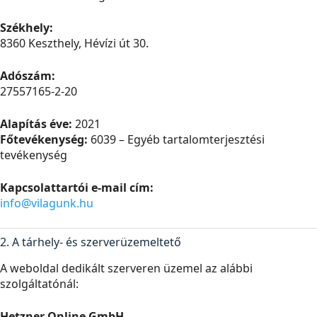
Székhely:
8360 Keszthely, Hévízi út 30.
Adószám:
27557165-2-20
Alapítás éve:
2021
Főtevékenység:
6039 – Egyéb tartalomterjesztési
tevékenység
Kapcsolattartói e-mail cím:
info@vilagunk.hu
2. A tárhely- és szerverüzemeltető
A weboldal dedikált szerveren üzemel az alábbi
szolgáltatónál:
Hetzner Online GmbH