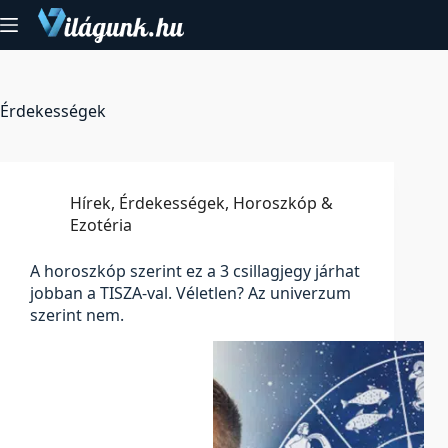
Skip
to
content
Érdekességek
Hírek
,
Érdekességek
,
Horoszkóp &
Ezotéria
A horoszkóp szerint ez a 3 csillagjegy járhat
jobban a TISZA-val. Véletlen? Az univerzum
szerint nem.