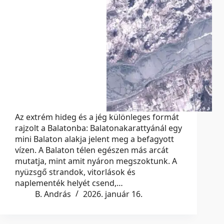
Az extrém hideg és a jég különleges formát
rajzolt a Balatonba: Balatonakarattyánál egy
mini Balaton alakja jelent meg a befagyott
vízen. A Balaton télen egészen más arcát
mutatja, mint amit nyáron megszoktunk. A
nyüzsgő strandok, vitorlások és
naplementék helyét csend,…
B. András
2026. január 16.