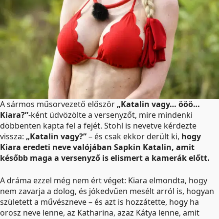
A sármos műsorvezető először
„Katalin vagy… ööö…
Kiara?”
-ként üdvözölte a versenyzőt, mire mindenki
döbbenten kapta fel a fejét. Stohl is nevetve kérdezte
vissza:
„Katalin vagy?”
– és csak ekkor derült ki,
hogy
Kiara eredeti neve valójában Sapkin Katalin, amit
később maga a versenyző is elismert a kamerák előtt.
A dráma ezzel még nem ért véget: Kiara elmondta, hogy
nem zavarja a dolog, és jókedvűen mesélt arról is, hogyan
született a művészneve – és azt is hozzátette, hogy ha
orosz neve lenne, az Katharina, azaz Kátya lenne, amit