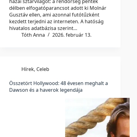
hazai sztárvilágot: a rendőrség péntek
délben elfogatóparancsot adott ki Molnár
Gusztáv ellen, ami azonnal futótűzként
kezdett terjedni az interneten. A hatóság
hivatalos adatbázisa szerint…
Tóth Anna
2026. február 13.
Hírek
,
Celeb
Összetört Hollywood: 48 évesen meghalt a
Dawson és a haverok legendája