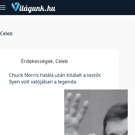
Skip
to
content
Celeb
Érdekességek
,
Celeb
Chuck Norris halála után kitálalt a testőr.
Ilyen volt valójában a legenda