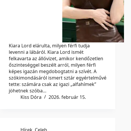
Kiara Lord elárulta, milyen férfi tudja
levenni a lábáról. Kiara Lord ismét
felkavarta az állóvizet, amikor kendőzetlen
őszinteséggel beszélt arról, milyen férfi
képes igazán megdobogtatni a szívét. A
szókimondásáról ismert sztár egyértelművé
tette: számára csak az igazi „alfahímek”
jöhetnek szóba…
Kiss Dóra
2026. február 15.
Hírek
,
Celeb