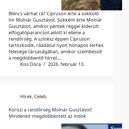
Bilincs várhat rá? Cipruson érte a sokkoló
hír Molnár Gusztávot. Sokként érte Molnár
Gusztávot, amikor péntek reggel kiderült:
elfogatóparancsot adott ki ellene a
rendőrség. A színész éppen Cipruson
tartózkodik, ráadásul nyolc hónapos terhes
felesége társaságában, amikor szembesült
a megdöbbentő hírrel.…
Kiss Dóra
2026. február 13.
Hírek
,
Celeb
Körözi a rendőrség Molnár Gusztávot!
Mindenkit megdöbbentett az indok