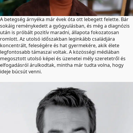
A betegség árnyéka már évek óta ott lebegett felette. Bár
sokáig reménykedett a gyógyulásban, és még a diagnózis
után is próbált pozitív maradni, állapota fokozatosan
romlott. Az utolsó időszakban leginkább családjára
koncentrált, feleségére és hat gyermekére, akik élete
legfontosabb támaszai voltak. A közösségi médiában
megosztott utolsó képei és üzenetei mély szeretetről és
elfogadásról árulkodtak, mintha már tudta volna, hogy
ideje búcsút venni.