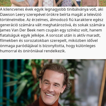
A kilencvenes évek egyik legnagyobb tinibálványa volt, aki
Dawson Leery szerepével örökre beírta magát a televízió
történelmébe. Az érzelmes, álmodozó fiú karaktere egész
generáció számára vált meghatározóvá, és sokak számára
James Van Der Beek nem csupán egy színész volt, hanem
fiatalságuk egyik jelképe. A sorozat után is aktív maradt,
filmekben és sorozatokban szerepelt, miközben idővel
önmaga paródiájával is bizonyította, hogy különleges
humorral és öniróniával rendelkezik.