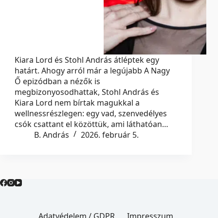
Kiara Lord és Stohl András átléptek egy
határt. Ahogy arról már a legújabb A Nagy
Ő epizódban a nézők is
megbizonyosodhattak, Stohl András és
Kiara Lord nem bírtak magukkal a
wellnessrészlegen: egy vad, szenvedélyes
csók csattant el közöttük, ami láthatóan…
B. András
2026. február 5.
Adatvédelem / GDPR
Impresszum