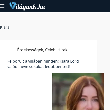
Skip
to
content
Kiara
Érdekességek
,
Celeb
,
Hírek
Felborult a villában minden: Kiara Lord
valódi neve sokakat ledöbbentett!