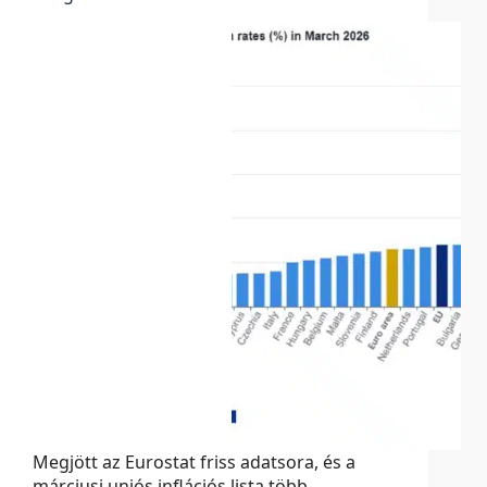
Megjött az Eurostat friss adatsora, és a
márciusi uniós inflációs lista több