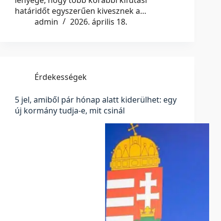
lényege, hogy több korábbi kifutási
határidőt egyszerűen kivesznek a…
admin
2026. április 18.
Érdekességek
5 jel, amiből pár hónap alatt kiderülhet: egy
új kormány tudja-e, mit csinál