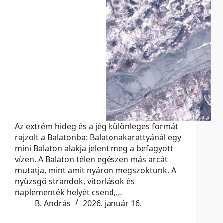
Az extrém hideg és a jég különleges formát
rajzolt a Balatonba: Balatonakarattyánál egy
mini Balaton alakja jelent meg a befagyott
vízen. A Balaton télen egészen más arcát
mutatja, mint amit nyáron megszoktunk. A
nyüzsgő strandok, vitorlások és
naplementék helyét csend,…
B. András
2026. január 16.