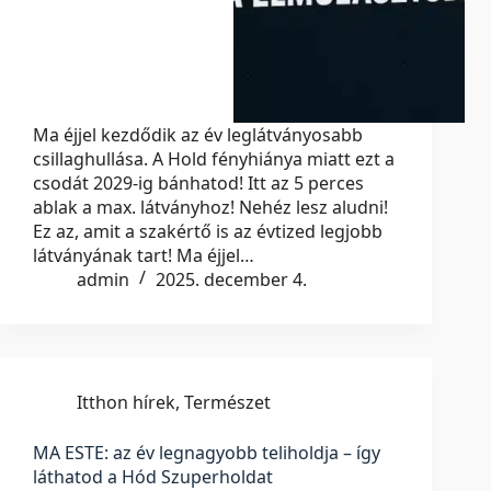
Ma éjjel kezdődik az év leglátványosabb
csillaghullása. A Hold fényhiánya miatt ezt a
csodát 2029-ig bánhatod! Itt az 5 perces
ablak a max. látványhoz! Nehéz lesz aludni!
Ez az, amit a szakértő is az évtized legjobb
látványának tart! Ma éjjel…
admin
2025. december 4.
Itthon hírek
,
Természet
MA ESTE: az év legnagyobb teliholdja – így
láthatod a Hód Szuperholdat