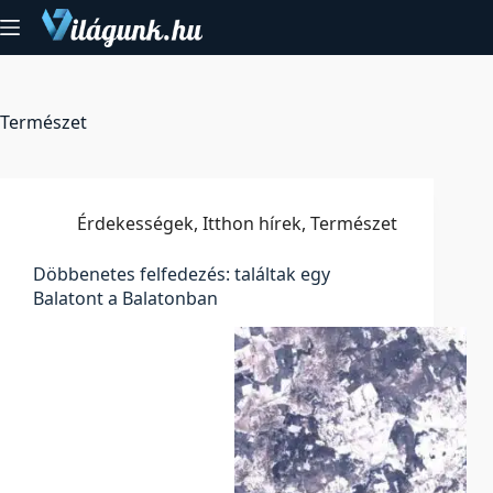
Skip
to
content
Természet
Érdekességek
,
Itthon hírek
,
Természet
Döbbenetes felfedezés: találtak egy
Balatont a Balatonban