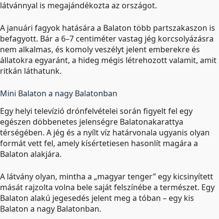
látvánnyal is megajándékozta az országot.
A januári fagyok hatására a Balaton több partszakaszon is
befagyott. Bár a 6–7 centiméter vastag jég korcsolyázásra
nem alkalmas, és komoly veszélyt jelent emberekre és
állatokra egyaránt, a hideg mégis létrehozott valamit, amit
ritkán láthatunk.
Mini Balaton a nagy Balatonban
Egy helyi televízió drónfelvételei során figyelt fel egy
egészen döbbenetes jelenségre Balatonakarattya
térségében. A jég és a nyílt víz határvonala ugyanis olyan
formát vett fel, amely kísértetiesen hasonlít magára a
Balaton alakjára.
A látvány olyan, mintha a „magyar tenger” egy kicsinyített
mását rajzolta volna bele saját felszínébe a természet. Egy
Balaton alakú jegesedés jelent meg a tóban – egy kis
Balaton a nagy Balatonban.