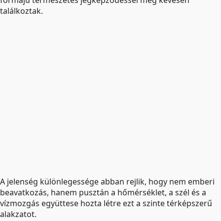
formájú természetes jégképződéssel még kevesen
találkoztak.
A jelenség különlegessége abban rejlik, hogy nem emberi
beavatkozás, hanem pusztán a hőmérséklet, a szél és a
vízmozgás együttese hozta létre ezt a szinte térképszerű
alakzatot.