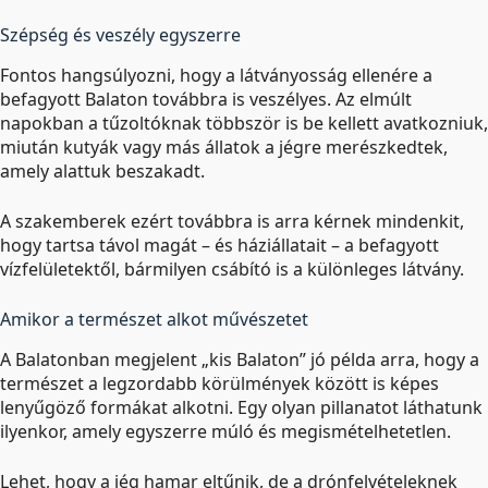
Szépség és veszély egyszerre
Fontos hangsúlyozni, hogy a látványosság ellenére a
befagyott Balaton továbbra is veszélyes. Az elmúlt
napokban a tűzoltóknak többször is be kellett avatkozniuk,
miután kutyák vagy más állatok a jégre merészkedtek,
amely alattuk beszakadt.
A szakemberek ezért továbbra is arra kérnek mindenkit,
hogy tartsa távol magát – és háziállatait – a befagyott
vízfelületektől, bármilyen csábító is a különleges látvány.
Amikor a természet alkot művészetet
A Balatonban megjelent „kis Balaton” jó példa arra, hogy a
természet a legzordabb körülmények között is képes
lenyűgöző formákat alkotni. Egy olyan pillanatot láthatunk
ilyenkor, amely egyszerre múló és megismételhetetlen.
Lehet, hogy a jég hamar eltűnik, de a drónfelvételeknek