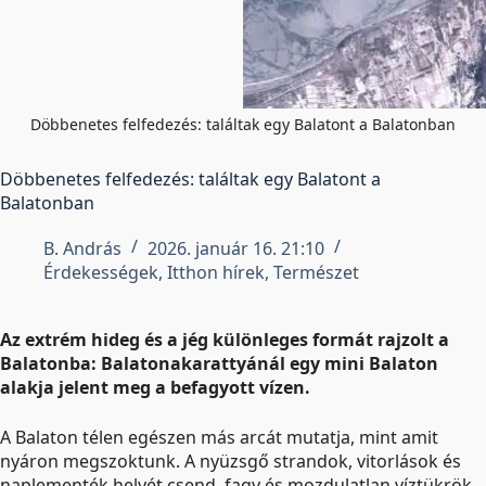
Döbbenetes felfedezés: találtak egy Balatont a Balatonban
Döbbenetes felfedezés: találtak egy Balatont a
Balatonban
B. András
2026. január 16. 21:10
Érdekességek
,
Itthon hírek
,
Természet
Az extrém hideg és a jég különleges formát rajzolt a
Balatonba: Balatonakarattyánál egy mini Balaton
alakja jelent meg a befagyott vízen.
A Balaton télen egészen más arcát mutatja, mint amit
nyáron megszoktunk. A nyüzsgő strandok, vitorlások és
naplementék helyét csend, fagy és mozdulatlan víztükrök