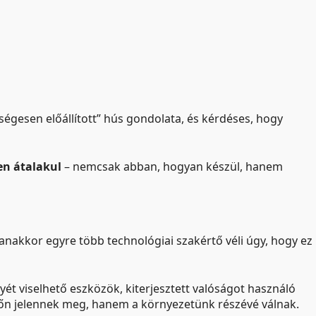
égesen előállított” hús gondolata, és kérdéses, hogy
en átalakul
– nemcsak abban, hogyan készül, hanem
anakkor egyre több technológiai szakértő véli úgy, hogy ez
elyét viselhető eszközök, kiterjesztett valóságot használó
őn jelennek meg, hanem a környezetünk részévé válnak.