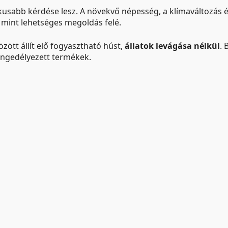
tikusabb kérdése lesz. A növekvő népesség, a klímaváltozás é
, mint lehetséges megoldás felé.
özött állít elő fogyasztható húst,
állatok levágása nélkül
. 
engedélyezett termékek.