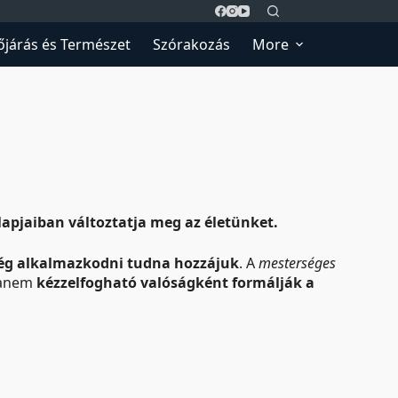
őjárás és Természet
Szórakozás
More
alapjaiban változtatja meg az életünket.
ég alkalmazkodni tudna hozzájuk
. A
mesterséges
hanem
kézzelfogható valóságként formálják a