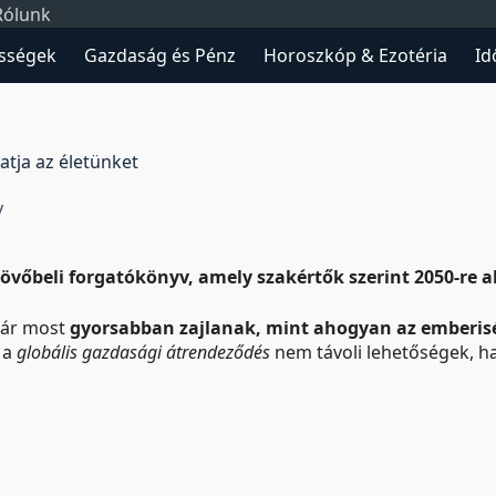
Rólunk
sségek
Gazdaság és Pénz
Horoszkóp & Ezotéria
Id
hatja az életünket
y
 jövőbeli forgatókönyv, amely szakértők szerint 2050-re 
 már most
gyorsabban zajlanak, mint ahogyan az emberis
 a
globális gazdasági átrendeződés
nem távoli lehetőségek, 