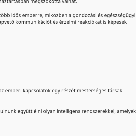
 háztartásban megszokottá válhat.
e több idős emberre, miközben a gondozási és egészségügyi
apvető kommunikációt és érzelmi reakciókat is képesek
a az emberi kapcsolatok egy részét mesterséges társak
nulnunk együtt élni olyan intelligens rendszerekkel, amelyek