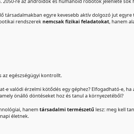
a. 2050-re az androidok és humanoid robotok jelenléte sok
gedő társadalmakban egyre kevesebb aktív dolgozó jut egyr
obotikai rendszerek
nemcsak fizikai feladatokat
, hanem al
s az egészségügyi kontrollt.
lhat-e valódi érzelmi kötődés egy géphez? Elfogadható-e, h
k, amely önálló döntéseket hoz és tanul a környezetéből?
chnológiai, hanem
társadalmi természetű
lesz: meg kell ta
napi életnek.