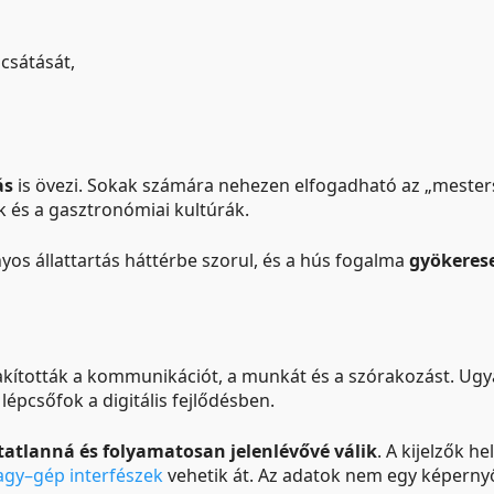
csátását,
ás
is övezi. Sokak számára nehezen elfogadható az „mesters
 és a gasztronómiai kultúrák.
yos állattartás háttérbe szorul, és a hús fogalma
gyökeres
lakították a kommunikációt, a munkát és a szórakozást. Ugy
épcsőfok a digitális fejlődésben.
tatlanná és folyamatosan jelenlévővé válik
. A kijelzők h
agy–gép interfészek
vehetik át. Az adatok nem egy képerny