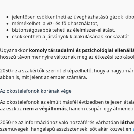
jelentősen csökkentheti az üvegházhatású gázok kibo
mérsékelheti a víz- és földhasználatot,
biztonságosabbá teheti az élelmiszer-ellátást,
csökkentheti a járványok kialakulásának kockázatát.
Ugyanakkor
komoly társadalmi és pszichológiai ellenáll
hosszú távon mennyire változnak meg az étkezési szokások
2050-re a szakértők szerint elképzelhető, hogy a hagyomán
abban is, mit jelent az ember számára.
Az okostelefonok korának vége
Az okostelefonok az elmúlt másfél évtizedben teljesen áta
az eszköz
nem a végállomás
, hanem csupán egy átmeneti l
2050-re az információhoz való hozzáférés várhatóan
látha
szemüvegek, hangalapú asszisztensek, sőt akár közvetlen