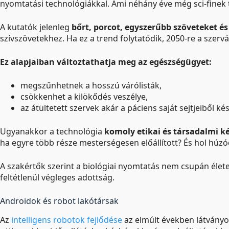
nyomtatási technológiákkal. Ami néhány éve még sci-finek tű
A kutatók jelenleg
bőrt, porcot, egyszerűbb szöveteket é
szívszövetekhez. Ha ez a trend folytatódik, 2050-re a szervá
Ez alapjaiban változtathatja meg az egészségügyet:
megszűnhetnek a hosszú várólisták,
csökkenhet a kilökődés veszélye,
az átültetett szervek akár a páciens saját sejtjeiből ké
Ugyanakkor a technológia
komoly etikai és társadalmi ké
ha egyre több része mesterségesen előállított? És hol húzód
A szakértők szerint a biológiai nyomtatás nem csupán él
feltétlenül végleges adottság.
Androidok és robot lakótársak
Az
intelligens robotok fejlődése
az elmúlt években látványo