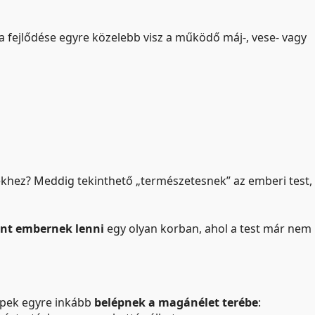
 fejlődése egyre közelebb visz a működő máj-, vese- vagy
sekhez? Meddig tekinthető „természetesnek” az emberi test,
lent embernek lenni
egy olyan korban, ahol a test már nem
épek egyre inkább
belépnek a magánélet terébe
: