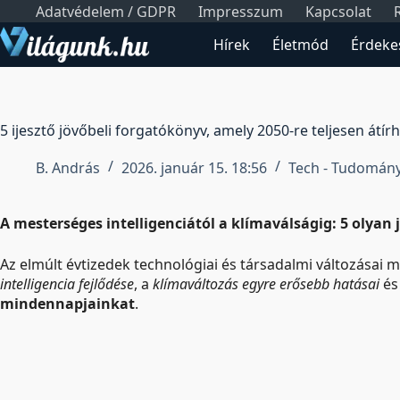
Skip
Adatvédelem / GDPR
Impresszum
Kapcsolat
to
Hírek
Életmód
Érdeke
content
5 ijesztő jövőbeli forgatókönyv, amely 2050-re teljesen átír
B. András
2026. január 15. 18:56
Tech - Tudomán
A mesterséges intelligenciától a klímaválságig: 5 olyan
Az elmúlt évtizedek technológiai és társadalmi változásai
intelligencia fejlődése
, a
klímaváltozás egyre erősebb hatásai
és
mindennapjainkat
.