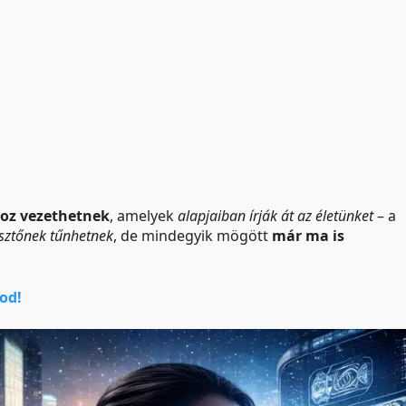
hoz vezethetnek
, amelyek
alapjaiban írják át az életünket
– a
esztőnek tűnhetnek
, de mindegyik mögött
már ma is
od!