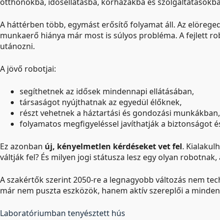
otthonokba, idősellátásba, kórházakba és szolgáltatásokb
A háttérben több, egymást erősítő folyamat áll. Az elöre
munkaerő hiánya már most is súlyos probléma. A fejlett r
utánozni.
A jövő robotjai:
segíthetnek az idősek mindennapi ellátásában,
társaságot nyújthatnak az egyedül élőknek,
részt vehetnek a háztartási és gondozási munkákban,
folyamatos megfigyeléssel javíthatják a biztonságot é
Ez azonban
új, kényelmetlen kérdéseket vet fel
. Kialaku
váltják fel? És milyen jogi státusza lesz egy olyan robotna
A szakértők szerint 2050-re a legnagyobb változás nem te
már nem puszta eszközök, hanem aktív szereplői a minden
Laboratóriumban tenyésztett hús