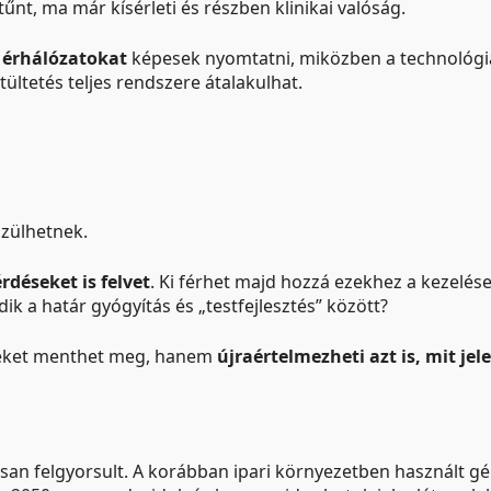
nt, ma már kísérleti és részben klinikai valóság.
s érhálózatokat
képesek nyomtatni, miközben a technológia
tültetés teljes rendszere átalakulhat.
szülhetnek.
rdéseket is felvet
. Ki férhet majd hozzá ezekhez a kezelé
ik a határ gyógyítás és „testfejlesztés” között?
eteket menthet meg, hanem
újraértelmezheti azt is, mit je
san felgyorsult. A korábban ipari környezetben használt g