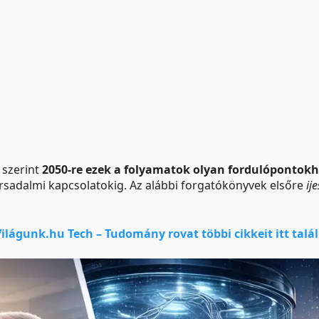
 szerint
2050-re ezek a folyamatok olyan fordulópontok
sadalmi kapcsolatokig. Az alábbi forgatókönyvek elsőre
ij
Világunk.hu Tech – Tudomány rovat többi cikkeit itt talál