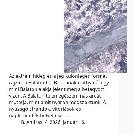
Az extrém hideg és a jég különleges formát
rajzolt a Balatonba: Balatonakarattyánál egy
mini Balaton alakja jelent meg a befagyott
vízen. A Balaton télen egészen más arcát
mutatja, mint amit nyáron megszoktunk. A
nyüzsgő strandok, vitorlások és
naplementék helyét csend,…
B. András
2026. január 16.