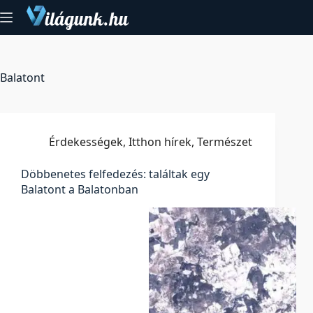
Skip
to
content
Balatont
Érdekességek
,
Itthon hírek
,
Természet
Döbbenetes felfedezés: találtak egy
Balatont a Balatonban