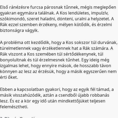
Első ránézésre furcsa párosnak tűnnek, mégis meglepően
gyakran egymásra találnak. A Kos lendületes, impulzív,
szókimondó, szeret haladni, dönteni, uralni a helyzetet. A
Rák ezzel szemben érzékeny, mélyen kötődik, és érzelmi
biztonságra vágyik.
A probléma ott kezdődik, hogy a Kos sokszor túl durvának,
türelmetlennek vagy érzéketlennek hat a Rák számára. A
Rák viszont a Kos szemében túl sértődékenynek, túl
bonyolultnak és túl érzelmesnek tűnhet. Egy ideig még
izgalmas lehet, hogy ennyire mások, de hosszabb távon
könnyen az lesz az érzésük, hogy a másik egyszerűen nem
érti őket.
Ebben a kapcsolatban gyakori, hogy az egyik fél támad, a
másik visszahúzódik, aztán a csendből újabb robbanás
lesz. És ez a kör egy idő után mindkettőjüket teljesen
felemésztheti.