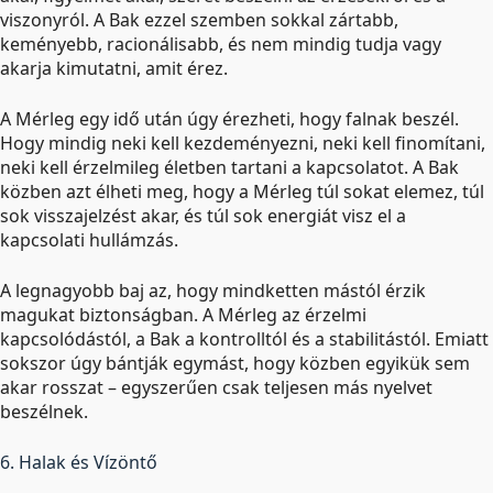
viszonyról. A Bak ezzel szemben sokkal zártabb,
keményebb, racionálisabb, és nem mindig tudja vagy
akarja kimutatni, amit érez.
A Mérleg egy idő után úgy érezheti, hogy falnak beszél.
Hogy mindig neki kell kezdeményezni, neki kell finomítani,
neki kell érzelmileg életben tartani a kapcsolatot. A Bak
közben azt élheti meg, hogy a Mérleg túl sokat elemez, túl
sok visszajelzést akar, és túl sok energiát visz el a
kapcsolati hullámzás.
A legnagyobb baj az, hogy mindketten mástól érzik
magukat biztonságban. A Mérleg az érzelmi
kapcsolódástól, a Bak a kontrolltól és a stabilitástól. Emiatt
sokszor úgy bántják egymást, hogy közben egyikük sem
akar rosszat – egyszerűen csak teljesen más nyelvet
beszélnek.
6. Halak és Vízöntő