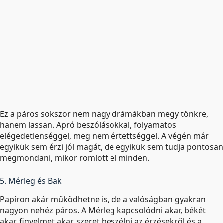
Ez a páros sokszor nem nagy drámákban megy tönkre,
hanem lassan. Apró beszólásokkal, folyamatos
elégedetlenséggel, meg nem értettséggel. A végén már
egyikük sem érzi jól magát, de egyikük sem tudja pontosan
megmondani, mikor romlott el minden.
5. Mérleg és Bak
Papíron akár működhetne is, de a valóságban gyakran
nagyon nehéz páros. A Mérleg kapcsolódni akar, békét
akar, figyelmet akar, szeret beszélni az érzésekről és a