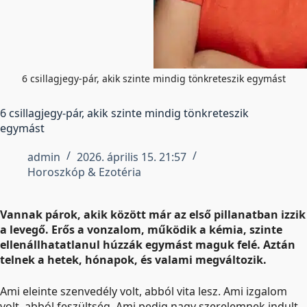
6 csillagjegy-pár, akik szinte mindig tönkreteszik egymást
6 csillagjegy-pár, akik szinte mindig tönkreteszik
egymást
admin
2026. április 15. 21:57
Horoszkóp & Ezotéria
Vannak párok, akik között már az első pillanatban izzik
a levegő. Erős a vonzalom, működik a kémia, szinte
ellenállhatatlanul húzzák egymást maguk felé. Aztán
telnek a hetek, hónapok, és valami megváltozik.
Ami eleinte szenvedély volt, abból vita lesz. Ami izgalom
volt, abból feszültség. Ami pedig nagy szerelemnek indult,