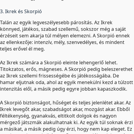
3. Ikrek és Skorpió
Talán az egyik legveszélyesebb párosítás. Az Ikrek
könnyed, játékos, szabad szellemű, sokszor még a saját
érzéseit sem akarja túl mélyen elemezni. A Skorpió ennek
az ellenkezője: intenzív, mély, szenvedélyes, és mindent
teljes erővel él meg.
Az Ikrek számára a Skorpió eleinte lehengerlő lehet.
Titokzatos, erős, mágneses. A Skorpió pedig beleszerethet
az Ikrek szellemi frissességébe és játékosságába. De
hamar eljutnak oda, ahol az egyik menekülni kezd a túlzott
intenzitás elől, a másik pedig egyre jobban kapaszkodik.
A Skorpió biztonságot, hűséget és teljes jelenlétet akar. Az
Ikrek levegőt akar, szabadságot akar, mozgást akar. Ebből
féltékenység, gyanakvás, eltitkolt dolgok és nagyon
mérgező játszmák alakulhatnak ki. Az egyik túl soknak érzi
a másikat, a másik pedig úgy érzi, hogy nem kap eleget. Ez