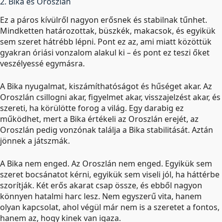
2. Bika és Oroszlán
Ez a páros kívülről nagyon erősnek és stabilnak tűnhet.
Mindketten határozottak, büszkék, makacsok, és egyikük
sem szeret hátrébb lépni. Pont ez az, ami miatt közöttük
gyakran óriási vonzalom alakul ki – és pont ez teszi őket
veszélyessé egymásra.
A Bika nyugalmat, kiszámíthatóságot és hűséget akar. Az
Oroszlán csillogni akar, figyelmet akar, visszajelzést akar, és
szereti, ha körülötte forog a világ. Egy darabig ez
működhet, mert a Bika értékeli az Oroszlán erejét, az
Oroszlán pedig vonzónak találja a Bika stabilitását. Aztán
jönnek a játszmák.
A Bika nem enged. Az Oroszlán nem enged. Egyikük sem
szeret bocsánatot kérni, egyikük sem viseli jól, ha háttérbe
szorítják. Két erős akarat csap össze, és ebből nagyon
könnyen hatalmi harc lesz. Nem egyszerű vita, hanem
olyan kapcsolat, ahol végül már nem is a szeretet a fontos,
hanem az, hogy kinek van igaza.