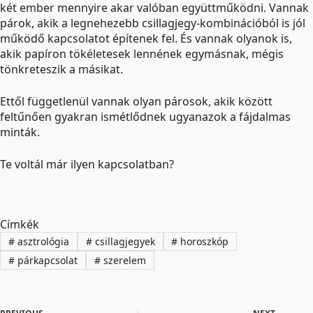
két ember mennyire akar valóban együttműködni. Vannak
párok, akik a legnehezebb csillagjegy-kombinációból is jól
működő kapcsolatot építenek fel. És vannak olyanok is,
akik papíron tökéletesek lennének egymásnak, mégis
tönkreteszik a másikat.
Ettől függetlenül vannak olyan párosok, akik között
feltűnően gyakran ismétlődnek ugyanazok a fájdalmas
minták.
Te voltál már ilyen kapcsolatban?
Címkék
#
asztrológia
#
csillagjegyek
#
horoszkóp
#
párkapcsolat
#
szerelem