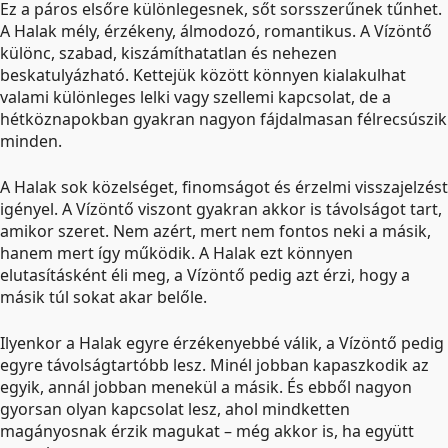
Ez a páros elsőre különlegesnek, sőt sorsszerűnek tűnhet.
A Halak mély, érzékeny, álmodozó, romantikus. A Vízöntő
különc, szabad, kiszámíthatatlan és nehezen
beskatulyázható. Kettejük között könnyen kialakulhat
valami különleges lelki vagy szellemi kapcsolat, de a
hétköznapokban gyakran nagyon fájdalmasan félrecsúszik
minden.
A Halak sok közelséget, finomságot és érzelmi visszajelzést
igényel. A Vízöntő viszont gyakran akkor is távolságot tart,
amikor szeret. Nem azért, mert nem fontos neki a másik,
hanem mert így működik. A Halak ezt könnyen
elutasításként éli meg, a Vízöntő pedig azt érzi, hogy a
másik túl sokat akar belőle.
Ilyenkor a Halak egyre érzékenyebbé válik, a Vízöntő pedig
egyre távolságtartóbb lesz. Minél jobban kapaszkodik az
egyik, annál jobban menekül a másik. És ebből nagyon
gyorsan olyan kapcsolat lesz, ahol mindketten
magányosnak érzik magukat – még akkor is, ha együtt