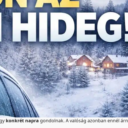
egy
konkrét napra
gondolnak. A valóság azonban ennél árnya