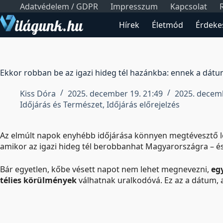
Skip
Adatvédelem / GDPR
Impresszum
Kapcsolat
to
Hírek
Életmód
Érdeke
content
Ekkor robban be az igazi hideg tél hazánkba: ennek a dát
Kiss Dóra
2025. december 19. 21:49
2025. decemb
Időjárás és Természet
,
Időjárás előrejelzés
Az elmúlt napok enyhébb időjárása könnyen megtévesztő l
amikor az igazi hideg tél berobbanhat Magyarországra – é
Bár egyetlen, kőbe vésett napot nem lehet megnevezni,
eg
télies körülmények
válhatnak uralkodóvá. Ez az a dátum,