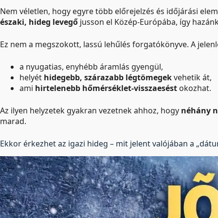
Nem véletlen, hogy egyre több előrejelzés és időjárási elem
északi, hideg levegő
jusson el Közép-Európába, így hazánk
Ez nem a megszokott, lassú lehűlés forgatókönyve. A jelenle
a nyugatias, enyhébb áramlás gyengül,
helyét
hidegebb, szárazabb légtömegek
vehetik át,
ami
hirtelenebb hőmérséklet-visszaesést
okozhat.
Az ilyen helyzetek gyakran vezetnek ahhoz, hogy
néhány na
marad.
Ekkor érkezhet az igazi hideg – mit jelent valójában a „dát