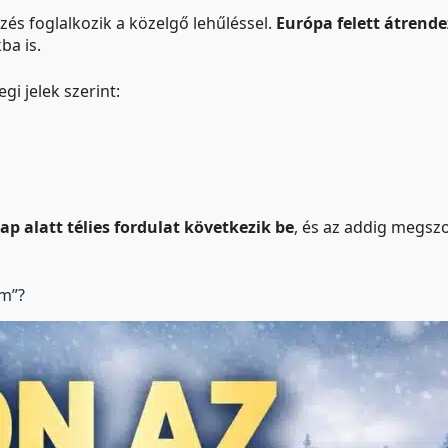
zés foglalkozik a közelgő lehűléssel.
Európa felett átrende
ba is.
gi jelek szerint:
p alatt télies fordulat következik be
, és az addig megsz
um”?