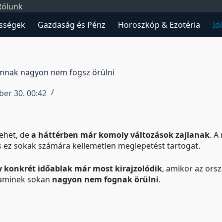
Rólunk
sségek
Gazdaság és Pénz
Horoszkóp & Ezotéria
Id
umnak nagyon nem fogsz örülni
er 30. 00:42
ehet, de
a háttérben már komoly változások zajlanak
. A
s ez sokak számára kellemetlen meglepetést tartogat.
y konkrét időablak már most kirajzolódik
, amikor az ors
 aminek sokan
nagyon nem fognak örülni
.