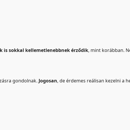
k is sokkal kellemetlenebbnek érződik
, mint korábban. N
azásra gondolnak.
Jogosan
, de érdemes reálisan kezelni a he