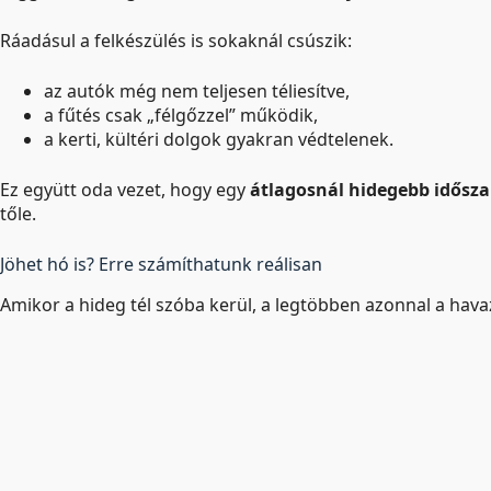
Ráadásul a felkészülés is sokaknál csúszik:
az autók még nem teljesen téliesítve,
a fűtés csak „félgőzzel” működik,
a kerti, kültéri dolgok gyakran védtelenek.
Ez együtt oda vezet, hogy egy
átlagosnál hidegebb idősza
tőle.
Jöhet hó is? Erre számíthatunk reálisan
Amikor a hideg tél szóba kerül, a legtöbben azonnal a hav