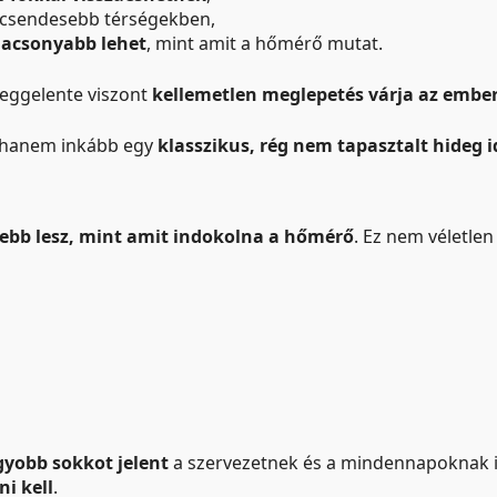
élcsendesebb térségekben,
alacsonyabb lehet
, mint amit a hőmérő mutat.
 reggelente viszont
kellemetlen meglepetés várja az embe
 hanem inkább egy
klasszikus, rég nem tapasztalt hideg 
bb lesz, mint amit indokolna a hőmérő
. Ez nem véletlen
gyobb sokkot jelent
a szervezetnek és a mindennapoknak i
i kell
.