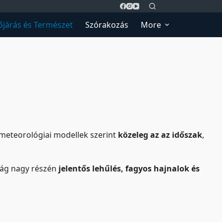
őjárás és Természet
Szórakozás
More
 meteorológiai modellek szerint
közeleg az az időszak
,
zág nagy részén
jelentős lehűlés, fagyos hajnalok és