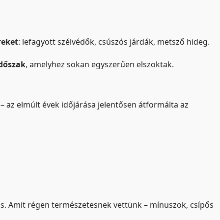
reket
: lefagyott szélvédők, csúszós járdák, metsző hideg.
időszak
, amelyhez sokan egyszerűen elszoktak.
 – az elmúlt évek időjárása jelentősen átformálta az
s. Amit régen természetesnek vettünk – mínuszok, csípős