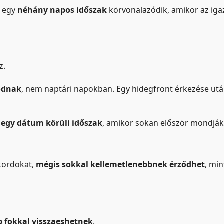
m egy
néhány napos időszak
körvonalazódik, amikor az igaz
z.
odnak
, nem naptári napokban. Egy hidegfront érkezése utá
 egy dátum körüli időszak
, amikor sokan először mondják
kordokat,
mégis sokkal kellemetlenebbnek érződhet
, mi
b fokkal visszaeshetnek
,