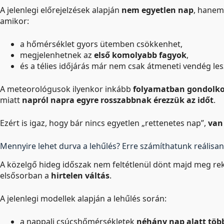
A jelenlegi előrejelzések alapján
nem egyetlen nap
, hane
amikor:
a hőmérséklet gyors ütemben csökkenhet,
megjelenhetnek az
első komolyabb fagyok
,
és a télies időjárás már nem csak átmeneti vendég les
A meteorológusok ilyenkor inkább
folyamatban gondolk
miatt
napról napra egyre rosszabbnak érezzük az időt
.
Ezért is igaz, hogy bár nincs egyetlen „rettenetes nap”,
van
Mennyire lehet durva a lehűlés? Erre számíthatunk reálisan
A közelgő hideg időszak nem feltétlenül dönt majd meg re
elsősorban a
hirtelen váltás
.
A jelenlegi modellek alapján a lehűlés során:
a nappali csúcshőmérsékletek
néhány nap alatt töb