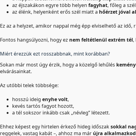
az éjszakákon egyre több helyen
fagyhat
, főleg a sz
az élénk, helyenként erős szél miatt a
hőérzet jóval 
Ez az a helyzet, amikor nappal még épp elviselhető az idő,
Fontos hangsúlyozni, hogy ez
nem feltétlenül extrém tél
,
Miért érezzük ezt rosszabbnak, mint korábban?
Sokan már most úgy érzik, hogy a közelgő lehűlés
keménye
elvárásainkat.
Az utóbbi telek többsége:
hosszú ideig
enyhe volt
,
kevés tartós fagyot hozott,
a tél sokszor inkább csak „névleg” létezett.
Ehhez képest egy hirtelen érkező hideg időszak
sokkal na
reggelek, vastag kabát –, ahhoz ma már
újra alkalmazkodn