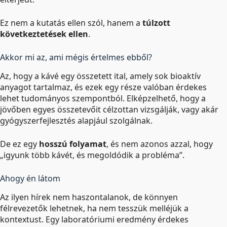
Ez nem a kutatás ellen szól, hanem a
túlzott
következtetések ellen
.
Akkor mi az, ami mégis értelmes ebből?
Az, hogy a kávé egy összetett ital, amely sok bioaktív
anyagot tartalmaz, és ezek egy része valóban érdekes
lehet tudományos szempontból. Elképzelhető, hogy a
jövőben egyes összetevőit célzottan vizsgálják, vagy akár
gyógyszerfejlesztés alapjául szolgálnak.
De ez egy
hosszú folyamat
, és nem azonos azzal, hogy
„igyunk több kávét, és megoldódik a probléma”.
Ahogy én látom
Az ilyen hírek nem haszontalanok, de könnyen
félrevezetők lehetnek, ha nem tesszük melléjük a
kontextust. Egy laboratóriumi eredmény érdekes