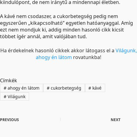
kiindulópont, de nem iránytű a mindennapi életben.
A kávé nem csodaszer, a cukorbetegség pedig nem
egyszerűen „kikapcsolható” egyetlen hatóanyaggal. Amíg
ezt nem mondjuk ki, addig minden hasonló cikk kicsit
többet ígér annál, amit valójában tud.
Ha érdekelnek hasonló cikkek akkor látogass el a
Világunk,
ahogy én látom
rovatunkba!
Címkék
#
ahogy én látom
#
cukorbetegség
#
kávé
#
Világunk
PREVIOUS
NEXT