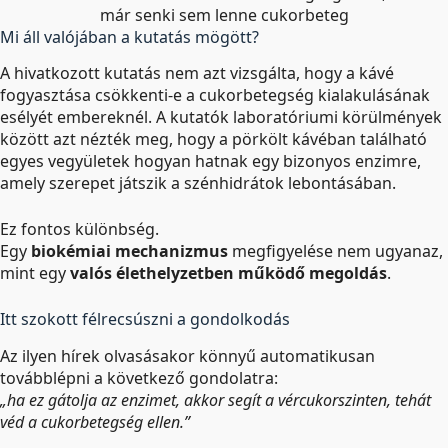
már senki sem lenne cukorbeteg
Mi áll valójában a kutatás mögött?
A hivatkozott kutatás nem azt vizsgálta, hogy a kávé
fogyasztása csökkenti-e a cukorbetegség kialakulásának
esélyét embereknél. A kutatók laboratóriumi körülmények
között azt nézték meg, hogy a pörkölt kávéban található
egyes vegyületek hogyan hatnak egy bizonyos enzimre,
amely szerepet játszik a szénhidrátok lebontásában.
Ez fontos különbség.
Egy
biokémiai mechanizmus
megfigyelése nem ugyanaz,
mint egy
valós élethelyzetben működő megoldás
.
Itt szokott félrecsúszni a gondolkodás
Az ilyen hírek olvasásakor könnyű automatikusan
továbblépni a következő gondolatra:
„ha ez gátolja az enzimet, akkor segít a vércukorszinten, tehát
véd a cukorbetegség ellen.”