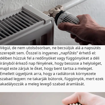
Végül, de nem utolsósorban, ne becsüljük alá a napsütés
szerepét sem. Ősszel is ingyenes „napfűtés” érhető el:
délben húzzuk fel a redőnyöket vagy függönyöket a déli
irányból érkező nap fényének, hogy besüsse a helyiséget,
majd este zárjuk le őket, hogy bent tartsa a meleget.
Emellett ügyeljünk arra, hogy a radiátorok környezete
szabad legyen: ne takarják bútorok, függönyök, mert ezek
akadályozzák a meleg levegő szabad áramlását.