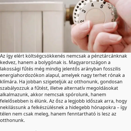
Az így elért költségcsökkenés nemcsak a pénztárcánknak
kedvez, hanem a bolygónak is. Magyarországon a
lakossági fűtés még mindig jelentős arányban fosszilis
energiahordozókon alapul, amelyek nagy terhet rónak a
klímára. Ha jobban szigeteljük az otthonunk, gondosan
szabályozzuk a fűtést, illetve alternatív megoldásokat
alkalmazunk, akkor nemcsak spórolunk, hanem
felelősebben is élünk. Az ősz a legjobb időszak arra, hogy
nekilássunk a felkészülésnek a hidegebb hónapokra – így
télen nem csak meleg, hanem fenntartható is lesz az
otthonunk.