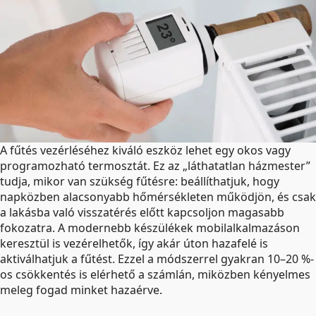
A fűtés vezérléséhez kiváló eszköz lehet egy okos vagy
programozható termosztát. Ez az „láthatatlan házmester”
tudja, mikor van szükség fűtésre: beállíthatjuk, hogy
napközben alacsonyabb hőmérsékleten működjön, és csak
a lakásba való visszatérés előtt kapcsoljon magasabb
fokozatra. A modernebb készülékek mobilalkalmazáson
keresztül is vezérelhetők, így akár úton hazafelé is
aktiválhatjuk a fűtést. Ezzel a módszerrel gyakran 10–20 %-
os csökkentés is elérhető a számlán, miközben kényelmes
meleg fogad minket hazaérve.