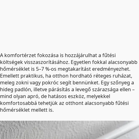
A komfortérzet fokozása is hozzájárulhat a fűtési
költségek visszaszorításához. Egyetlen fokkal alacsonyabb
hőmérséklet is 5–7 %-os megtakarítást eredményezhet.
Emellett praktikus, ha otthon hordható réteges ruházat,
meleg zokni vagy pokróc segít bennünket. Egy szőnyeg a
hideg padlón, illetve párásítás a levegő szárazsága ellen –
mind olyan apró, de hatásos eszköz, melyekkel
komfortosabbá tehetjük az otthont alacsonyabb fűtési
hőmérséklet mellett is.