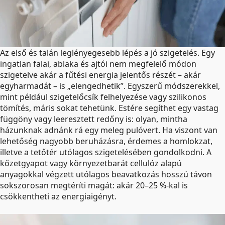
Az első és talán leglényegesebb lépés a jó szigetelés. Egy
ingatlan falai, ablaka és ajtói nem megfelelő módon
szigetelve akár a fűtési energia jelentős részét – akár
egyharmadát – is „elengedhetik”. Egyszerű módszerekkel,
mint például szigetelőcsík felhelyezése vagy szilikonos
tömítés, máris sokat tehetünk. Estére segíthet egy vastag
függöny vagy leeresztett redőny is: olyan, mintha
házunknak adnánk rá egy meleg pulóvert. Ha viszont van
lehetőség nagyobb beruházásra, érdemes a homlokzat,
illetve a tetőtér utólagos szigetelésében gondolkodni. A
kőzetgyapot vagy környezetbarát cellulóz alapú
anyagokkal végzett utólagos beavatkozás hosszú távon
sokszorosan megtéríti magát: akár 20–25 %-kal is
csökkentheti az energiaigényt.