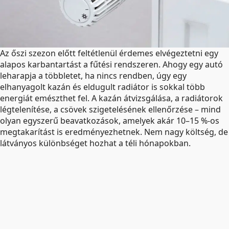
Az őszi szezon előtt feltétlenül érdemes elvégeztetni egy
alapos karbantartást a fűtési rendszeren. Ahogy egy autó
leharapja a többletet, ha nincs rendben, úgy egy
elhanyagolt kazán és eldugult radiátor is sokkal több
energiát emészthet fel. A kazán átvizsgálása, a radiátorok
légtelenítése, a csövek szigetelésének ellenőrzése – mind
olyan egyszerű beavatkozások, amelyek akár 10–15 %-os
megtakarítást is eredményezhetnek. Nem nagy költség, de
látványos különbséget hozhat a téli hónapokban.