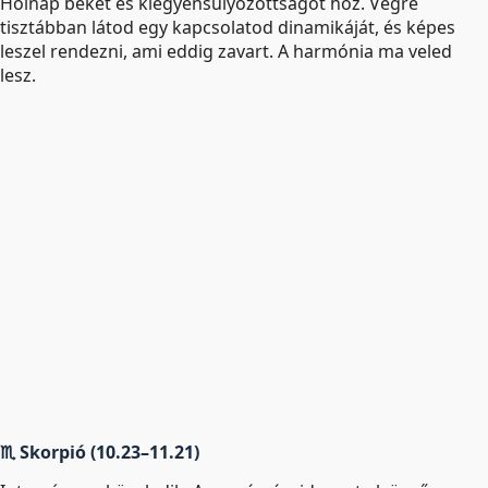
Holnap békét és kiegyensúlyozottságot hoz. Végre
tisztábban látod egy kapcsolatod dinamikáját, és képes
leszel rendezni, ami eddig zavart. A harmónia ma veled
lesz.
♏ Skorpió (10.23–11.21)