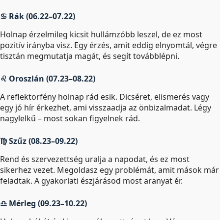
♋ Rák (06.22–07.22)
Holnap érzelmileg kicsit hullámzóbb leszel, de ez most
pozitív irányba visz. Egy érzés, amit eddig elnyomtál, végre
tisztán megmutatja magát, és segít továbblépni.
♌ Oroszlán (07.23–08.22)
A reflektorfény holnap rád esik. Dicséret, elismerés vagy
egy jó hír érkezhet, ami visszaadja az önbizalmadat. Légy
nagylelkű – most sokan figyelnek rád.
♍ Szűz (08.23–09.22)
Rend és szervezettség uralja a napodat, és ez most
sikerhez vezet. Megoldasz egy problémát, amit mások már
feladtak. A gyakorlati észjárásod most aranyat ér.
♎ Mérleg (09.23–10.22)