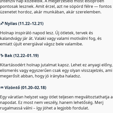
Intenzív nap közeledik. A megérzéseid most elsöprően
pontosak lesznek. Amit érzel, azt ne söpörd félre — fontos
üzenetet hordoz, akár munkában, akár szerelemben.
♐ Nyilas (11.22–12.21)
Holnap inspiráló napod lesz. Új ötletek, tervek és
kalandvágy jár át. Valaki vagy valami motiválni fog, és
emiatt újult energiával vágsz bele valamibe.
♑ Bak (12.22–01.19)
Kitartásodért holnap jutalmat kapsz. Lehet ez anyagi előny,
elismerés vagy egyszerűen csak egy olyan visszajelzés, ami
megerősít abban, hogy jó irányba haladsz.
♒ Vízöntő (01.20–02.18)
Egy váratlan helyzet vagy ötlet teljesen megváltoztathatja a
napodat. Ez most nem veszély, hanem lehetőség. Merj
rugalmassá válni – így jöhet a legjobb fordulat.