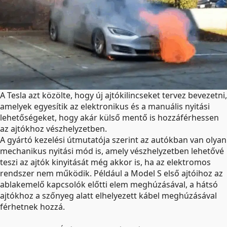
A Tesla azt közölte, hogy új ajtókilincseket tervez bevezetni,
amelyek egyesítik az elektronikus és a manuális nyitási
lehetőségeket, hogy akár külső mentő is hozzáférhessen
az ajtókhoz vészhelyzetben.
A gyártó kezelési útmutatója szerint az autókban van olyan
mechanikus nyitási mód is, amely vészhelyzetben lehetővé
teszi az ajtók kinyitását még akkor is, ha az elektromos
rendszer nem működik. Például a Model S első ajtóihoz az
ablakemelő kapcsolók előtti elem meghúzásával, a hátsó
ajtókhoz a szőnyeg alatt elhelyezett kábel meghúzásával
férhetnek hozzá.