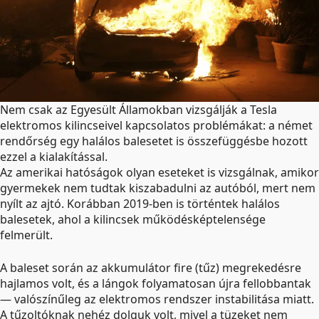
Nem csak az Egyesült Államokban vizsgálják a Tesla
elektromos kilincseivel kapcsolatos problémákat: a német
rendőrség egy halálos balesetet is összefüggésbe hozott
ezzel a kialakítással.
Az amerikai hatóságok olyan eseteket is vizsgálnak, amikor
gyermekek nem tudtak kiszabadulni az autóból, mert nem
nyílt az ajtó. Korábban 2019-ben is történtek halálos
balesetek, ahol a kilincsek működésképtelensége
felmerült.
A baleset során az akkumulátor fire (tűz) megrekedésre
hajlamos volt, és a lángok folyamatosan újra fellobbantak
— valószínűleg az elektromos rendszer instabilitása miatt.
A tűzoltóknak nehéz dolguk volt, mivel a tüzeket nem