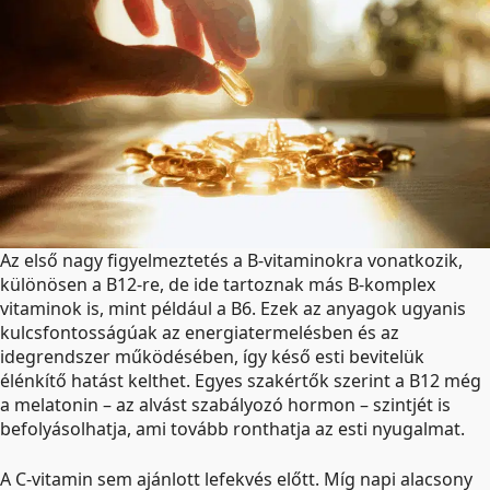
Az első nagy figyelmeztetés a B-vitaminokra vonatkozik,
különösen a B12-re, de ide tartoznak más B-komplex
vitaminok is, mint például a B6. Ezek az anyagok ugyanis
kulcsfontosságúak az energiatermelésben és az
idegrendszer működésében, így késő esti bevitelük
élénkítő hatást kelthet. Egyes szakértők szerint a B12 még
a melatonin – az alvást szabályozó hormon – szintjét is
befolyásolhatja, ami tovább ronthatja az esti nyugalmat.
A C-vitamin sem ajánlott lefekvés előtt. Míg napi alacsony