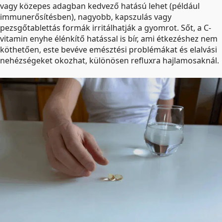
vagy közepes adagban kedvező hatású lehet (például
immunerősítésben), nagyobb, kapszulás vagy
pezsgőtablettás formák irritálhatják a gyomrot. Sőt, a C-
vitamin enyhe élénkítő hatással is bír, ami étkezéshez nem
köthetően, este bevéve emésztési problémákat és elalvási
nehézségeket okozhat, különösen refluxra hajlamosaknál.