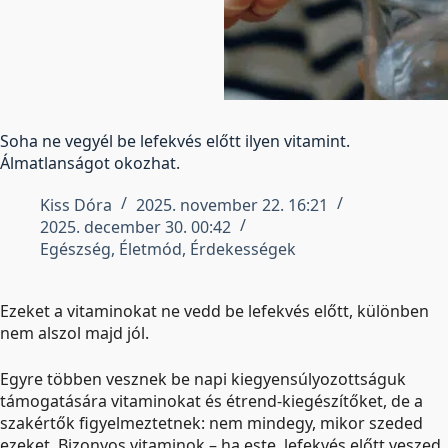
Soha ne vegyél be lefekvés előtt ilyen vitamint.
Álmatlanságot okozhat.
Kiss Dóra
2025. november 22. 16:21
2025. december 30. 00:42
Egészség
,
Életmód
,
Érdekességek
Ezeket a vitaminokat ne vedd be lefekvés előtt, különben
nem alszol majd jól.
Egyre többen vesznek be napi kiegyensúlyozottságuk
támogatására vitaminokat és étrend-kiegészítőket, de a
szakértők figyelmeztetnek: nem mindegy, mikor szeded
ezeket. Bizonyos vitaminok – ha este, lefekvés előtt veszed