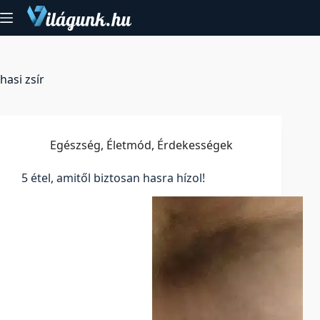
Skip
to
content
hasi zsír
Egészség
,
Életmód
,
Érdekességek
5 étel, amitől biztosan hasra hízol!