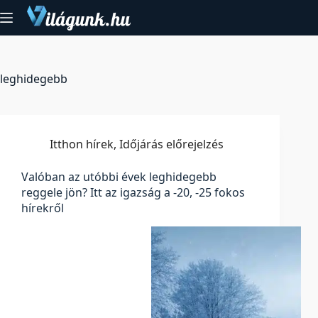
Skip
to
content
leghidegebb
Itthon hírek
,
Időjárás előrejelzés
Valóban az utóbbi évek leghidegebb
reggele jön? Itt az igazság a -20, -25 fokos
hírekről