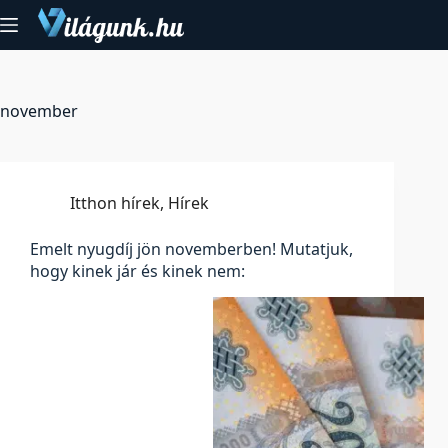
Skip
to
content
november
Itthon hírek
,
Hírek
Emelt nyugdíj jön novemberben! Mutatjuk,
hogy kinek jár és kinek nem: