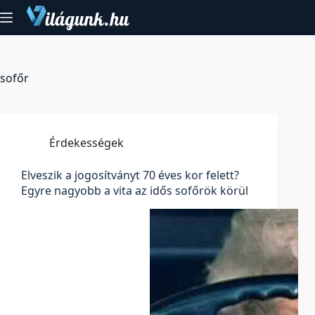
Skip
to
content
sofőr
Érdekességek
Elveszik a jogosítványt 70 éves kor felett?
Egyre nagyobb a vita az idős sofőrök körül