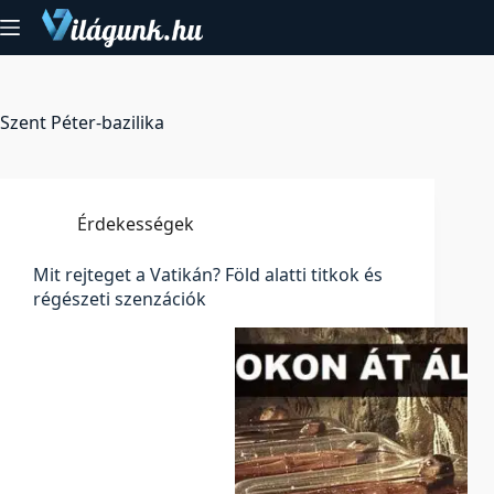
Skip
to
content
Szent Péter-bazilika
Érdekességek
Mit rejteget a Vatikán? Föld alatti titkok és
régészeti szenzációk