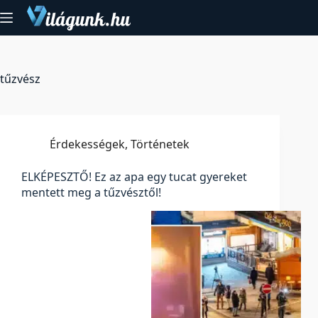
Skip
to
content
tűzvész
Érdekességek
,
Történetek
ELKÉPESZTŐ! Ez az apa egy tucat gyereket
mentett meg a tűzvésztől!