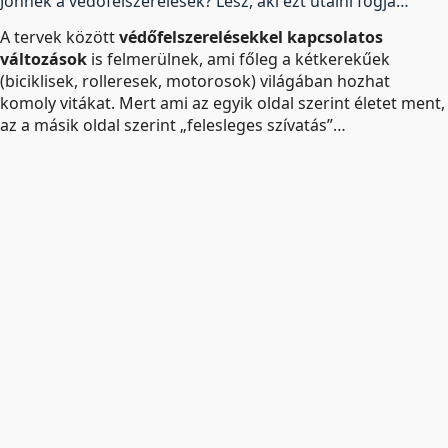
Jönnek a védőfelszerelések? Lesz, aki ezt utálni fogja…
A tervek között
védőfelszerelésekkel kapcsolatos
változások
is felmerülnek, ami főleg a kétkerekűek
(biciklisek, rolleresek, motorosok) világában hozhat
komoly vitákat. Mert ami az egyik oldal szerint életet ment,
az a másik oldal szerint „felesleges szívatás”…