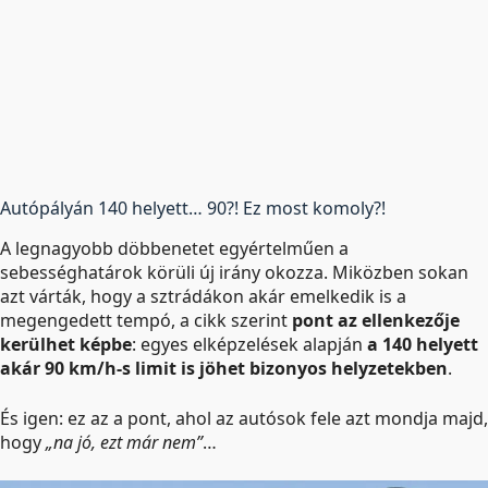
Autópályán 140 helyett… 90?! Ez most komoly?!
A legnagyobb döbbenetet egyértelműen a
sebességhatárok körüli új irány okozza. Miközben sokan
azt várták, hogy a sztrádákon akár emelkedik is a
megengedett tempó, a cikk szerint
pont az ellenkezője
kerülhet képbe
: egyes elképzelések alapján
a 140 helyett
akár 90 km/h-s limit is jöhet bizonyos helyzetekben
.
És igen: ez az a pont, ahol az autósok fele azt mondja majd,
hogy
„na jó, ezt már nem”
…