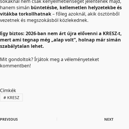
sokaknál nem csak kényelmetlenséget jelentenek majd,
hanem simán
büntetésbe, kellemetlen helyzetekbe és
vitákba torkollhatnak
– főleg azoknál, akik ösztönből
vezetnek és megszokásból közlekednek.
Egy biztos: 2026-ban nem árt újra elővenni a KRESZ-t,
mert ami tegnap még „alap volt”, holnap már simán
szabálytalan lehet.
Mit gondoltok? Írjátok meg a véleményeteket
kommentben!
Címkék
#
KRESZ
PREVIOUS
NEXT