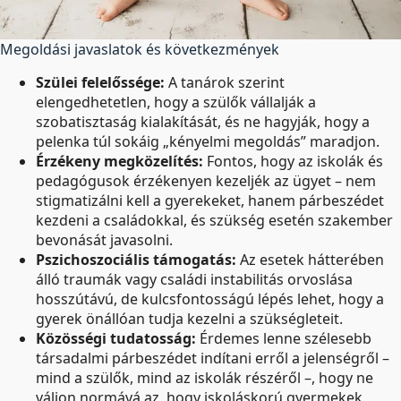
Megoldási javaslatok és következmények
Szülei felelőssége:
A tanárok szerint
elengedhetetlen, hogy a szülők vállalják a
szobatisztaság kialakítását, és ne hagyják, hogy a
pelenka túl sokáig „kényelmi megoldás” maradjon.
Érzékeny megközelítés:
Fontos, hogy az iskolák és
pedagógusok érzékenyen kezeljék az ügyet – nem
stigmatizálni kell a gyerekeket, hanem párbeszédet
kezdeni a családokkal, és szükség esetén szakember
bevonását javasolni.
Pszichoszociális támogatás:
Az esetek hátterében
álló traumák vagy családi instabilitás orvoslása
hosszútávú, de kulcsfontosságú lépés lehet, hogy a
gyerek önállóan tudja kezelni a szükségleteit.
Közösségi tudatosság:
Érdemes lenne szélesebb
társadalmi párbeszédet indítani erről a jelenségről –
mind a szülők, mind az iskolák részéről –, hogy ne
váljon normává az, hogy iskoláskorú gyermekek