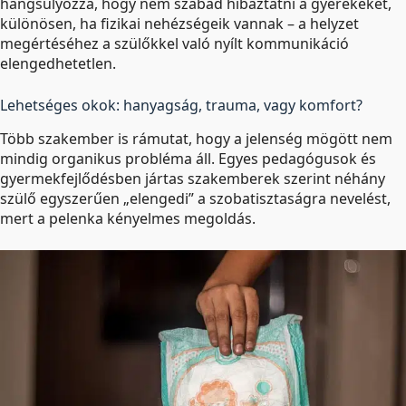
hangsúlyozza, hogy nem szabad hibáztatni a gyerekeket,
különösen, ha fizikai nehézségeik vannak – a helyzet
megértéséhez a szülőkkel való nyílt kommunikáció
elengedhetetlen.
Lehetséges okok: hanyagság, trauma, vagy komfort?
Több szakember is rámutat, hogy a jelenség mögött nem
mindig organikus probléma áll. Egyes pedagógusok és
gyermekfejlődésben jártas szakemberek szerint néhány
szülő egyszerűen „elengedi” a szobatisztaságra nevelést,
mert a pelenka kényelmes megoldás.