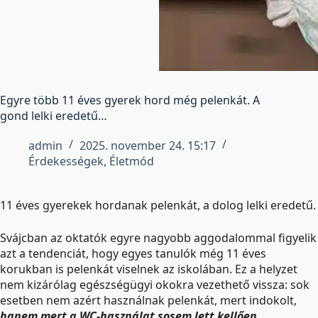
Egyre több 11 éves gyerek hord még pelenkát. A
gond lelki eredetű…
admin
2025. november 24. 15:17
Érdekességek
,
Életmód
11 éves gyerekek hordanak pelenkát, a dolog lelki eredetű.
Svájcban az oktatók egyre nagyobb aggodalommal figyelik
azt a tendenciát, hogy egyes tanulók még 11 éves
korukban is pelenkát viselnek az iskolában. Ez a helyzet
nem kizárólag egészségügyi okokra vezethető vissza: sok
esetben nem azért használnak pelenkát, mert indokolt,
hanem mert a WC-használat sosem lett kellően