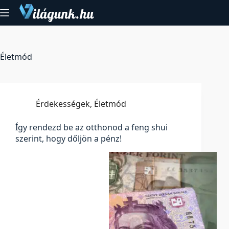
Skip
to
content
Életmód
Érdekességek
,
Életmód
Így rendezd be az otthonod a feng shui
szerint, hogy dőljön a pénz!