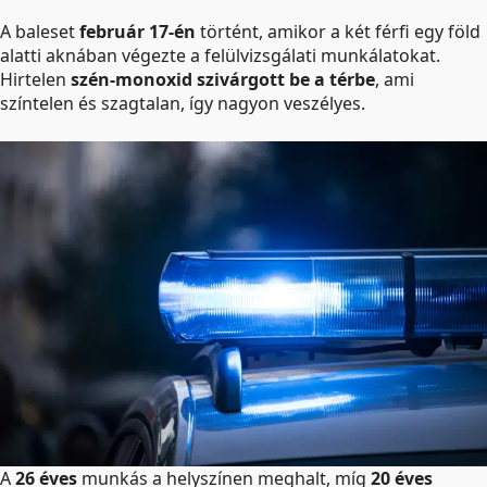
A baleset
február 17-én
történt, amikor a két férfi egy föld
alatti aknában végezte a felülvizsgálati munkálatokat.
Hirtelen
szén-monoxid szivárgott be a térbe
, ami
színtelen és szagtalan, így nagyon veszélyes.
A
26 éves
munkás a helyszínen meghalt, míg
20 éves