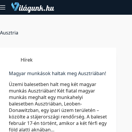
Skip
to
content
Ausztria
Hírek
Magyar munkások haltak meg Ausztriában!
Üzemi balesetben halt meg két magyar
munkás Ausztriában! Két fiatal magyar
munkás meghalt egy munkahelyi
balesetben Ausztriában, Leoben-
Donawitzban, egy ipari üzem területén –
közölte a stájerországi rendőrség. A baleset
február 17-én történt, amikor a két férfi egy
föld alatti aknában…