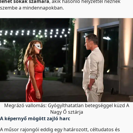
lehet sokak számára
, akik hasonló helyzettel néznek
szembe a mindennapokban.
Megrázó vallomás: Gyógyíthatatlan betegséggel küzd A
Nagy Ő sztárja
A képernyő mögött zajló harc
A műsor rajongói eddig egy határozott, céltudatos és