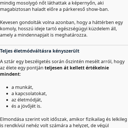
mindig mosolygó nőt láthattak a képernyőn, aki
magabiztosan haladt előre a párkereső show-ban.
Kevesen gondolták volna azonban, hogy a háttérben egy
komoly, hosszú ideje tartó egészségügyi küzdelem áll,
amely a mindennapjait is meghatározza.
Teljes életmódváltásra kényszerült
A sztár egy beszélgetés során őszintén mesélt arról, hogy
az élete egy pontján
teljesen át kellett értékelnie
mindent
:
a munkát,
a kapcsolatokat,
az életmódját,
és a jövőjét is.
Elmondása szerint volt időszak, amikor fizikailag és lelkileg
is rendkívül nehéz volt számára a helyzet, de végül