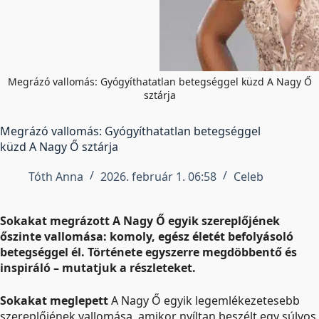
Megrázó vallomás: Gyógyíthatatlan betegséggel küzd A Nagy Ő
sztárja
Megrázó vallomás: Gyógyíthatatlan betegséggel
küzd A Nagy Ő sztárja
Tóth Anna
2026. február 1. 06:58
Celeb
Sokakat megrázott A Nagy Ő egyik szereplőjének
őszinte vallomása: komoly, egész életét befolyásoló
betegséggel él. Története egyszerre megdöbbentő és
inspiráló – mutatjuk a részleteket.
Sokakat meglepett
A Nagy Ő egyik legemlékezetesebb
szereplőjének vallomása, amikor nyíltan beszélt egy súlyos,