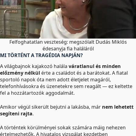
Felfoghatatlan veszteség: megszólalt Dudás Miklós
édesanyja fia haláláról
MI TÖRTÉNT A TRAGÉDIA NAPJÁN?
A világbajnok kajakozó halála
váratlanul és minden
előzmény nélkül
érte a családot és a barátokat. A fiatal
sportoló napok óta nem adott életjelet magáról,
telefonhívásokra és üzenetekre sem reagált — ez keltette
fel a hozzátartozók aggodalmát.
Amikor végül sikerült bejutni a lakásba, már
nem lehetett
segíteni rajta
.
A történtek körülményei sokak számára máig nehezen
értelmezhetők. A hivatalos vizsgálat kezdetben