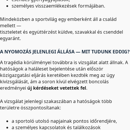
személyes visszaemlékezések formájában.
Mindeközben a sportvilág egy emberként áll a család
mellett —
tiszteletet és együttérzést küldve, szavakkal és csenddel
egyaránt.
A NYOMOZÁS JELENLEGI ÁLLÁSA — MIT TUDUNK EDDIG?
A tragédia körülményei továbbra is vizsgálat alatt állnak. A
hatóságok a haláleset bejelentése után először
közigazgatási eljárás keretében kezdték meg az ügy
kivizsgálását, ám a soron kívül elvégzett boncolás
eredményei
új kérdéseket vetettek fel
.
A vizsgálat jelenlegi szakaszában a hatóságok több
területre összpontosítanak:
a sportoló utolsó napjainak pontos időrendjére,
a személyes kapcsolatok és találkozások