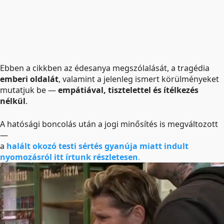
Ebben a cikkben az édesanya megszólalását, a tragédia
emberi oldalát
, valamint a jelenleg ismert körülményeket
mutatjuk be —
empátiával, tisztelettel és ítélkezés
nélkül
.
A hatósági boncolás után a jogi minősítés is megváltozott
—
a
halált okozó testi sértés gyanúja miatt indult
nyomozásról itt írtunk részletesen
.