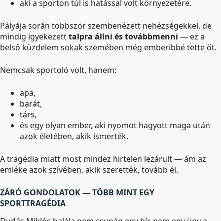
aki a sporton túl is hatással volt környezetére.
Pályája során többször szembenézett nehézségekkel, de
mindig igyekezett
talpra állni és továbbmenni
— ez a
belső küzdelem sokak szemében még emberibbé tette őt.
Nemcsak sportoló volt, hanem:
apa,
barát,
társ,
és egy olyan ember, aki nyomot hagyott maga után
azok életében, akik ismerték.
A tragédia miatt most mindez hirtelen lezárult — ám az
emléke azok szívében, akik szerették, tovább él.
ZÁRÓ GONDOLATOK — TÖBB MINT EGY
SPORTTRAGÉDIA