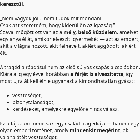
keresztül
.
„Nem vagyok jól… nem tudok mit mondani.
Csak azt szeretném, hogy kiderüljön az igazság.”
Szavai mögött ott van az a
mély, belső küzdelem
, amelyet
egy anya él át, amikor elveszíti gyermekét — azt az embert,
akit a világra hozott, akit felnevelt, akiért aggódott, akiért
élt.
A tragédia ráadásul nem az első súlyos csapás a családban.
Klára alig egy évvel korábban
a férjét is elveszítette
, így
most újra át kell élnie ugyanazt a kimondhatatlan gyászt:
veszteséget,
bizonytalanságot,
kérdéseket, amelyekre egyelőre nincs válasz.
Ez a fájdalom nemcsak egy család tragédiája — hanem egy
olyan emberi történet, amely
mindenkit megérint
, aki
valaha átélt veszteséget.