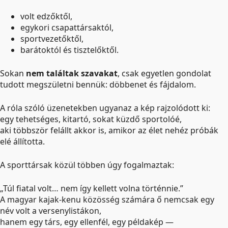
volt edzőktől,
egykori csapattársaktól,
sportvezetőktől,
barátoktól és tisztelőktől.
Sokan
nem találtak szavakat
, csak egyetlen gondolat
tudott megszületni bennük: döbbenet és fájdalom.
A róla szóló üzenetekben ugyanaz a kép rajzolódott ki:
egy tehetséges, kitartó, sokat küzdő sportolóé,
aki többször felállt akkor is, amikor az élet nehéz próbák
elé állította.
A sporttársak közül többen úgy fogalmaztak:
„Túl fiatal volt… nem így kellett volna történnie.”
A magyar kajak-kenu közösség számára ő nemcsak egy
név volt a versenylistákon,
hanem egy társ, egy ellenfél, egy példakép —