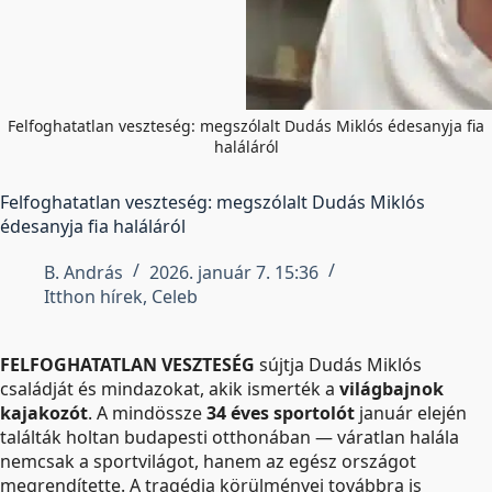
Felfoghatatlan veszteség: megszólalt Dudás Miklós édesanyja fia
haláláról
Felfoghatatlan veszteség: megszólalt Dudás Miklós
édesanyja fia haláláról
B. András
2026. január 7. 15:36
Itthon hírek
,
Celeb
FELFOGHATATLAN VESZTESÉG
sújtja Dudás Miklós
családját és mindazokat, akik ismerték a
világbajnok
kajakozót
. A mindössze
34 éves sportolót
január elején
találták holtan budapesti otthonában — váratlan halála
nemcsak a sportvilágot, hanem az egész országot
megrendítette. A tragédia körülményei továbbra is