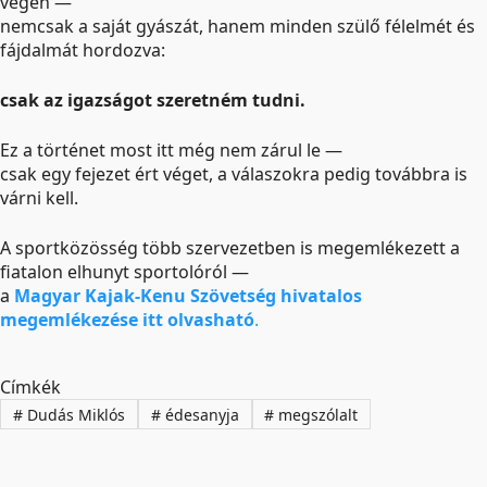
végén —
nemcsak a saját gyászát, hanem minden szülő félelmét és
fájdalmát hordozva:
csak az igazságot szeretném tudni.
Ez a történet most itt még nem zárul le —
csak egy fejezet ért véget, a válaszokra pedig továbbra is
várni kell.
A sportközösség több szervezetben is megemlékezett a
fiatalon elhunyt sportolóról —
a
Magyar Kajak-Kenu Szövetség hivatalos
megemlékezése itt olvasható
.
Címkék
#
Dudás Miklós
#
édesanyja
#
megszólalt