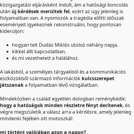
közigazgatási eljárásként indult, ám a hatósági boncolás
után
új kérdések merültek fel
, ezért az ügy jelenleg is
folyamatban van. A nyomozók a tragédia előtti időszak
eseményeit igyekeznek rekonstruálni, hogy pontosan
kiderüljön:
hogyan telt Dudás Miklós utolsó néhány napja,
kikkel állt kapcsolatban,
és mi vezethetett a halálához.
A lakásból, a személyes tárgyakból és a kommunikációs
eszközökből származó információk
kulcsszerepet
játszanak
a folyamatban lévő vizsgálatban.
Mindeközben a család egyetlen dologban reménykedik:
hogy a hatóságok minden részletre fényt derítenek
, és
végre megszületik a válasz arra a kérdésre, amely jelenleg
mindenki fejében ott motoszkál:
mi történt valójában azon a napon?