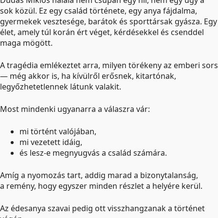
Dudás Miklós halála nem csupán egy hír, nem egy ügy a
sok közül. Ez egy család története, egy anya fájdalma,
gyermekek vesztesége, barátok és sporttársak gyásza. Egy
élet, amely túl korán ért véget, kérdésekkel és csenddel
maga mögött.
A tragédia emlékeztet arra, milyen törékeny az emberi sors
— még akkor is, ha kívülről erősnek, kitartónak,
legyőzhetetlennek látunk valakit.
Most mindenki ugyanarra a válaszra vár:
mi történt valójában,
mi vezetett idáig,
és lesz-e megnyugvás a család számára.
Amíg a nyomozás tart, addig marad a bizonytalanság,
a remény, hogy egyszer minden részlet a helyére kerül.
Az édesanya szavai pedig ott visszhangzanak a történet