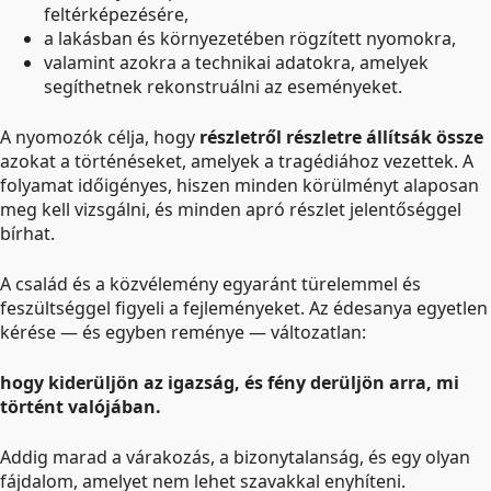
feltérképezésére,
a lakásban és környezetében rögzített nyomokra,
valamint azokra a technikai adatokra, amelyek
segíthetnek rekonstruálni az eseményeket.
A nyomozók célja, hogy
részletről részletre állítsák össze
azokat a történéseket, amelyek a tragédiához vezettek. A
folyamat időigényes, hiszen minden körülményt alaposan
meg kell vizsgálni, és minden apró részlet jelentőséggel
bírhat.
A család és a közvélemény egyaránt türelemmel és
feszültséggel figyeli a fejleményeket. Az édesanya egyetlen
kérése — és egyben reménye — változatlan:
hogy kiderüljön az igazság, és fény derüljön arra, mi
történt valójában.
Addig marad a várakozás, a bizonytalanság, és egy olyan
fájdalom, amelyet nem lehet szavakkal enyhíteni.