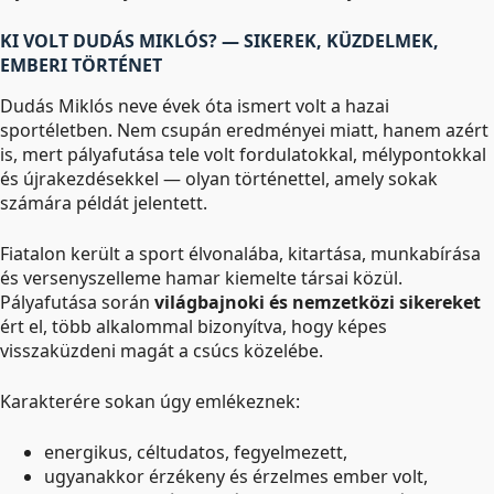
KI VOLT DUDÁS MIKLÓS? — SIKEREK, KÜZDELMEK,
EMBERI TÖRTÉNET
Dudás Miklós neve évek óta ismert volt a hazai
sportéletben. Nem csupán eredményei miatt, hanem azért
is, mert pályafutása tele volt fordulatokkal, mélypontokkal
és újrakezdésekkel — olyan történettel, amely sokak
számára példát jelentett.
Fiatalon került a sport élvonalába, kitartása, munkabírása
és versenyszelleme hamar kiemelte társai közül.
Pályafutása során
világbajnoki és nemzetközi sikereket
ért el, több alkalommal bizonyítva, hogy képes
visszaküzdeni magát a csúcs közelébe.
Karakterére sokan úgy emlékeznek:
energikus, céltudatos, fegyelmezett,
ugyanakkor érzékeny és érzelmes ember volt,