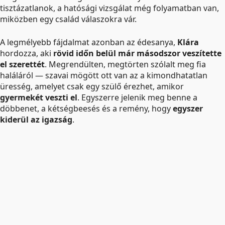
tisztázatlanok, a hatósági vizsgálat még folyamatban van,
miközben egy család válaszokra vár.
A legmélyebb fájdalmat azonban az édesanya,
Klára
hordozza, aki
rövid időn belül már másodszor veszítette
el szerettét
. Megrendülten, megtörten szólalt meg fia
haláláról — szavai mögött ott van az a kimondhatatlan
üresség, amelyet csak egy szülő érezhet, amikor
gyermekét veszti el
. Egyszerre jelenik meg benne a
döbbenet, a kétségbeesés és a remény, hogy
egyszer
kiderül az igazság
.