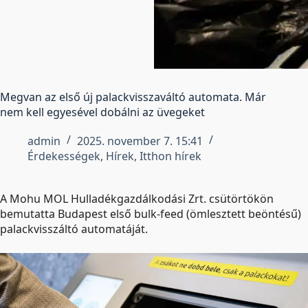
Megvan az első új palackvisszaváltó automata. Már
nem kell egyesével dobálni az üvegeket
admin
2025. november 7. 15:41
Érdekességek
,
Hírek
,
Itthon hírek
A Mohu MOL Hulladékgazdálkodási Zrt. csütörtökön
bemutatta Budapest első bulk-feed (ömlesztett beöntésű)
palackvisszá­ltó automatáját.