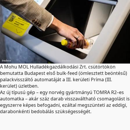
A Mohu MOL Hulladékgazdálkodási Zrt. csütörtökön
bemutatta Budapest első bulk-feed (ömlesztett beöntésű)
palackvisszá­ltó automatáját a III. kerületi Príma (III.
kerület) üzletben.
Az új típusú gép – egy norvég gyártmányú TOMRA R2–es
automat­ka – akár száz darab visszaváltható csomagolást is
egyszerre képes befogadni, ezáltal megszünteti az eddigi,
darabonkénti bedobálás szükségességét.