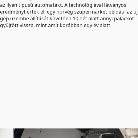
az ilyen típusú automaták­t. A technológiával látványos
eredményt értek el: egy norvég szupermarket például az új
gép üzembe állítását követően 10 hét alatt annyi palackot
gyűjtött vissza, mint amit korábban egy év alatt.