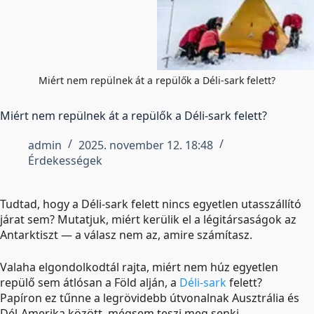
Miért nem repülnek át a repülők a Déli-sark felett?
Miért nem repülnek át a repülők a Déli-sark felett?
admin
2025. november 12. 18:48
Érdekességek
Tudtad, hogy a Déli-sark felett nincs egyetlen utasszállító
járat sem? Mutatjuk, miért kerülik el a légitársaságok az
Antarktiszt — a válasz nem az, amire számítasz.
Valaha elgondolkodtál rajta, miért nem húz egyetlen
repülő sem átlósan a Föld alján, a
Déli-sark
felett?
Papíron ez tűnne a legrövidebb útvonalnak Ausztrália és
Dél-Amerika között, mégsem teszi meg senki.