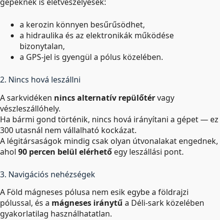
gépeknek is életveszélyesek:
a kerozin könnyen besűrűsödhet,
a hidraulika és az elektronikák működése
bizonytalan,
a GPS-jel is gyengül a pólus közelében.
2. Nincs hová leszállni
A sarkvidéken
nincs alternatív repülőtér
vagy
vészleszállóhely.
Ha bármi gond történik, nincs hová irányítani a gépet — ez
300 utasnál nem vállalható kockázat.
A légitársaságok mindig csak olyan útvonalakat engednek,
ahol
90 percen belül elérhető
egy leszállási pont.
3. Navigációs nehézségek
A Föld mágneses pólusa nem esik egybe a földrajzi
pólussal, és a
mágneses iránytű
a Déli-sark közelében
gyakorlatilag használhatatlan.