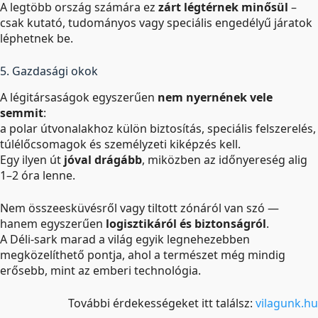
A legtöbb ország számára ez
zárt légtérnek minősül
–
csak kutató, tudományos vagy speciális engedélyű járatok
léphetnek be.
5. Gazdasági okok
A légitársaságok egyszerűen
nem nyernének vele
semmit
:
a polar útvonalakhoz külön biztosítás, speciális felszerelés,
túlélőcsomagok és személyzeti kiképzés kell.
Egy ilyen út
jóval drágább
, miközben az időnyereség alig
1–2 óra lenne.
Nem összeesküvésről vagy tiltott zónáról van szó —
hanem egyszerűen
logisztikáról és biztonságról
.
A Déli-sark marad a világ egyik legnehezebben
megközelíthető pontja, ahol a természet még mindig
erősebb, mint az emberi technológia.
További érdekességeket itt találsz:
vilagunk.hu