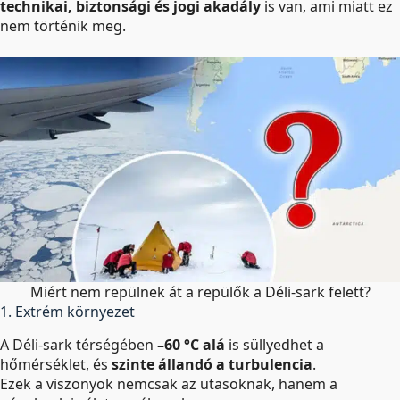
technikai, biztonsági és jogi akadály
is van, ami miatt ez
nem történik meg.
Miért nem repülnek át a repülők a Déli-sark felett?
1. Extrém környezet
A Déli-sark térségében
–60 °C alá
is süllyedhet a
hőmérséklet, és
szinte állandó a turbulencia
.
Ezek a viszonyok nemcsak az utasoknak, hanem a