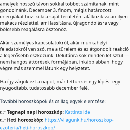
amelyek hosszú távon sokkal többet számítanak, mint
gondolnánk. December 3. finom, mégis határozott
energiákat hoz: ki-ki a saját területén találkozik valamilyen
makacs részlettel, ami lassításra, újragondolásra vagy
bölcsebb reagálásra ösztönöz.
Akár személyes kapcsolatokról, akár munkahelyi
feladatokról van szó, ma a türelem és az átgondolt reakció
a legerősebb eszközünk. Délutánra sok minden letisztul —
nem hangos áttörések formájában, inkább abban, hogy
végre más szemmel látunk egy helyzetet.
Ha így zárjuk ezt a napot, már tettünk is egy lépést egy
nyugodtabb, tudatosabb december felé.
További horoszkópok és csillagjegyek elemzése:
👉
Tegnapi napi horoszkóp:
Kattints ide
👉
Heti horoszkóp:
https://vilagunk.hu/horoszkop-
ezoteria/heti-horoszkop/