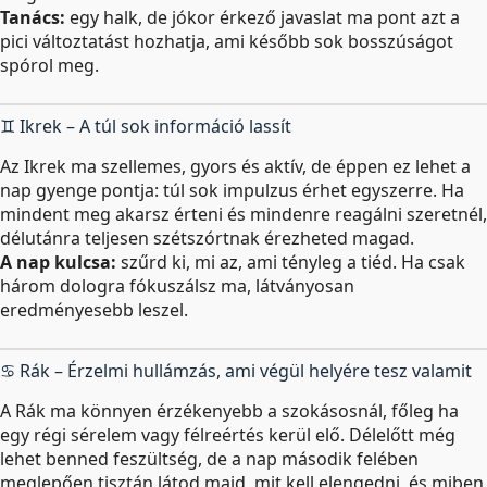
Tanács:
egy halk, de jókor érkező javaslat ma pont azt a
pici változtatást hozhatja, ami később sok bosszúságot
spórol meg.
♊ Ikrek – A túl sok információ lassít
Az Ikrek ma szellemes, gyors és aktív, de éppen ez lehet a
nap gyenge pontja: túl sok impulzus érhet egyszerre. Ha
mindent meg akarsz érteni és mindenre reagálni szeretnél,
délutánra teljesen szétszórtnak érezheted magad.
A nap kulcsa:
szűrd ki, mi az, ami tényleg a tiéd. Ha csak
három dologra fókuszálsz ma, látványosan
eredményesebb leszel.
♋ Rák – Érzelmi hullámzás, ami végül helyére tesz valamit
A Rák ma könnyen érzékenyebb a szokásosnál, főleg ha
egy régi sérelem vagy félreértés kerül elő. Délelőtt még
lehet benned feszültség, de a nap második felében
meglepően tisztán látod majd, mit kell elengedni, és miben