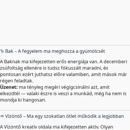
♑ Bak – A fegyelem ma meghozza a gyümölcsét
A Baknak ma kifejezetten erős energiája van. A decemberi
zsúfoltság ellenére is tudsz fókuszált maradni, és
pontosan ezért juthatsz előre valamiben, amit mások már
régen feladtak.
Üzenet:
ma tényleg megéri végigcsinálni azt, amit
elkezdtél — valaki észre is veszi a munkád, még ha nem is
mondja ki hangosan.
♒ Vízöntő – Ma egy szokatlan ötlet működik a legjobban
A Vízöntő kreatív oldala ma kifejezetten aktív. Olyan