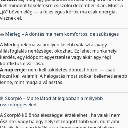
kell mindent tökéletesre csiszolni december 3-án. Most a
„jó” bőven elég — a felesleges körök ma csak energiát
visznek el.
♎ Mérleg – A döntés ma nem komfortos, de szükséges
A Mérlegnek ma valamilyen kisebb választás vagy
állásfoglalás nehézséget okozhat. Ez lehet munkahelyi
kérdés, egy időpont egyeztetése vagy akár egy régi
konfliktus elvarrása.
A nap ereje:
nem kell tökéletes döntést hozni — csak
hozni kell valamit. A halogatás most sokkal kellemetlenebb
lenne, mint maga a választás.
♏ Skorpió – Ma te látod át legjobban a mélyebb
összefüggéseket
A Skorpió különös élességgel érzékelheti, ha valaki nem
őszinte, vagy ha egy helyzet mögött több van, mint ami
látszik. Ez a nap kiváló arra, hogy rendet tegyél olyan