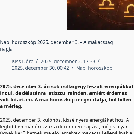
Napi horoszkóp 2025. december 3. – A makacsság
napja
Kiss Dóra
2025. december 2. 17:33
2025. december 30. 00:42
Napi horoszkóp
2025. december 3.-án sok csillagjegy feszült energiákkal
indul, de délutánra letisztul minden, amiért érdemes
volt kitartani. A mai horoszkóp megmutatja, hol billen
a mérleg.
2025. december 3. különös, kissé nyers energiákat hoz. A
legtöbben már érezzük a decemberi hajtást, mégis olyan
ügyek kerülhetnek ma elő, amelyek makacsul ellenállnak a