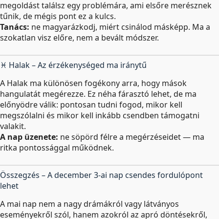
megoldást találsz egy problémára, ami elsőre merésznek
tűnik, de mégis pont ez a kulcs.
Tanács:
ne magyarázkodj, miért csinálod másképp. Ma a
szokatlan visz előre, nem a bevált módszer.
♓ Halak – Az érzékenységed ma iránytű
A Halak ma különösen fogékony arra, hogy mások
hangulatát megérezze. Ez néha fárasztó lehet, de ma
előnyödre válik: pontosan tudni fogod, mikor kell
megszólalni és mikor kell inkább csendben támogatni
valakit.
A nap üzenete:
ne söpörd félre a megérzéseidet — ma
ritka pontossággal működnek.
Összegzés – A december 3-ai nap csendes fordulópont
lehet
A mai nap nem a nagy drámákról vagy látványos
eseményekről szól, hanem azokról az apró döntésekről,