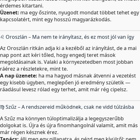
érdemes kitartani.
Üzenet:
ma egy őszinte, nyugodt mondat többet tehet egy
kapcsolatért, mint egy hosszú magyarázkodás.
♌ Oroszlán – Ma nem te irányítasz, és ez most jól van így
Az Oroszlán ritkán adja ki a kezéből az irányítást, de a mai
nap pont azt kéri tőled, hogy engedj teret mások
megoldásainak is. Valaki a környezetedben most jobban
ráérez a részletekre, mint te.
A nap üzenete:
ha ma hagyod másnak átvenni a vezetést
egy kisebb ügyben, meglepően jó eredmény születik —
ráadásul levesz rólad egy terhet, amit már rég cipelsz.
♍ Szűz – A rendszereid működnek, csak ne vidd túlzásba
A Szűz ma könnyen túloptimalizálja a legegyszerűbb
dolgokat is. Újra és újra finomhangolnál valamit, amit más
már régen késznek érez.
Tanács:
állj meg egy pillanatra, és nézd meg kívülről: nem