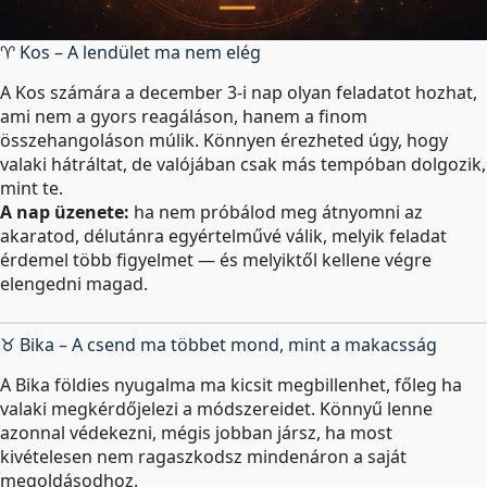
♈ Kos – A lendület ma nem elég
A Kos számára a december 3-i nap olyan feladatot hozhat,
ami nem a gyors reagáláson, hanem a finom
összehangoláson múlik. Könnyen érezheted úgy, hogy
valaki hátráltat, de valójában csak más tempóban dolgozik,
mint te.
A nap üzenete:
ha nem próbálod meg átnyomni az
akaratod, délutánra egyértelművé válik, melyik feladat
érdemel több figyelmet — és melyiktől kellene végre
elengedni magad.
♉ Bika – A csend ma többet mond, mint a makacsság
A Bika földies nyugalma ma kicsit megbillenhet, főleg ha
valaki megkérdőjelezi a módszereidet. Könnyű lenne
azonnal védekezni, mégis jobban jársz, ha most
kivételesen nem ragaszkodsz mindenáron a saját
megoldásodhoz.