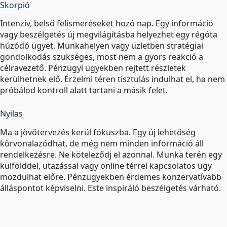
Skorpió
Intenzív, belső felismeréseket hozó nap. Egy információ
vagy beszélgetés új megvilágításba helyezhet egy régóta
húzódó ügyet. Munkahelyen vagy üzletben stratégiai
gondolkodás szükséges, most nem a gyors reakció a
célravezető. Pénzügyi ügyekben rejtett részletek
kerülhetnek elő. Érzelmi téren tisztulás indulhat el, ha nem
próbálod kontroll alatt tartani a másik felet.
Nyilas
Ma a jövőtervezés kerül fókuszba. Egy új lehetőség
körvonalazódhat, de még nem minden információ áll
rendelkezésre. Ne köteleződj el azonnal. Munka terén egy
külfölddel, utazással vagy online térrel kapcsolatos ügy
mozdulhat előre. Pénzügyekben érdemes konzervatívabb
álláspontot képviselni. Este inspiráló beszélgetés várható.