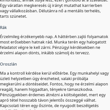
kimondasz, annak súlya lesz, ezért gondold át a szavaidat.
Egy váratlan megkeresés új irányt mutathat karrierben
vagy vállalkozásban. Délutánra nő a mentális terhelés,
tarts szünetet.
Rák
Érzelmileg érzékenyebb nap. A háttérben zajló folyamatok
most erősebben hatnak rád. Munka terén egy halogatott
feladatot végre le kell zárni. Pénzügyi kérdésekben ne
érzelmi alapon dönts, inkább számolj és tervezz.
Oroszlán
Ma a kontroll kérdése kerül előtérbe. Egy munkahelyi vagy
üzleti helyzetben úgy érezheted, valaki próbálja
megkerülni a döntéseidet. Fontos, hogy ne érzelmi alapon
reagálj, hanem higgadtan, tényekre támaszkodva.
Pénzügyekben érdemes átnézni a költségeidet, mert egy
apró tétel hosszabb távon jelentős összeggé válhat.
Kapcsolati téren egy őszinte, de nyugodt beszélgetés