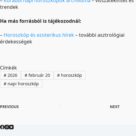
–
Korábbi napi horoszkópok archívuma
– visszatekintés és
trendek
Ha más forrásból is tájékozodnál:
–
Horoszkóp és ezoterikus hírek
– további asztrológiai
érdekességek
Címkék
#
2026
#
február 20
#
horoszkóp
#
napi horoszkóp
PREVIOUS
NEXT