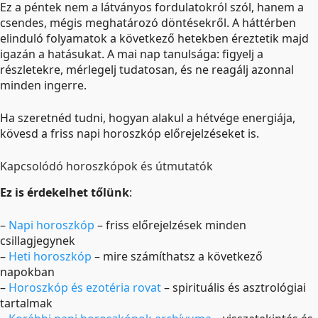
Ez a péntek nem a látványos fordulatokról szól, hanem a
csendes, mégis meghatározó döntésekről. A háttérben
elinduló folyamatok a következő hetekben éreztetik majd
igazán a hatásukat. A mai nap tanulsága: figyelj a
részletekre, mérlegelj tudatosan, és ne reagálj azonnal
minden ingerre.
Ha szeretnéd tudni, hogyan alakul a hétvége energiája,
kövesd a friss napi horoszkóp előrejelzéseket is.
Kapcsolódó horoszkópok és útmutatók
Ez is érdekelhet tőlünk
:
–
Napi horoszkóp
– friss előrejelzések minden
csillagjegynek
–
Heti horoszkóp
– mire számíthatsz a következő
napokban
–
Horoszkóp és ezotéria rovat
– spirituális és asztrológiai
tartalmak