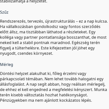
stabilizálhatja a helyzetet.
Szűz
Rendszerezés, tervezés, újrastrukturálás – ez a nap kulcsa.
Ha vállalkozásban gondolkodsz vagy fontos szerződés
előtt állsz, ma tisztábban láthatod a részleteket. Egy
kolléga vagy partner pontatlansága bosszanthat, de most
neked kell a stabil pontnak maradnod. Egészség terén
figyelj a túlterhelésre. Este kifejezetten jól jöhet egy
nyugodt, csendes környezet.
Mérleg
Döntési helyzet alakulhat ki, főleg érzelmi vagy
párkapcsolati témában. Nem lehet tovább halogatni egy
állásfoglalást. A nap segít abban, hogy reálisan mérlegelj,
de ehhez el kell engedned a megfelelési kényszert. Munka
terén kisebb változtatás hozhat hatékonyságot.
Pénzügyekben ma nem ajánlott kockázatos lépés.