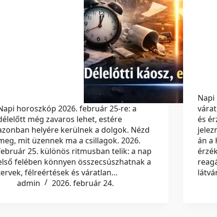
Napi 
Napi horoszkóp 2026. február 25-re: a
várat
délelőtt még zavaros lehet, estére
és ér
azonban helyére kerülnek a dolgok. Nézd
jelez
meg, mit üzennek ma a csillagok. 2026.
án a 
február 25. különös ritmusban telik: a nap
érzé
első felében könnyen összecsúszhatnak a
reagá
tervek, félreértések és váratlan…
látv
admin
2026. február 24.