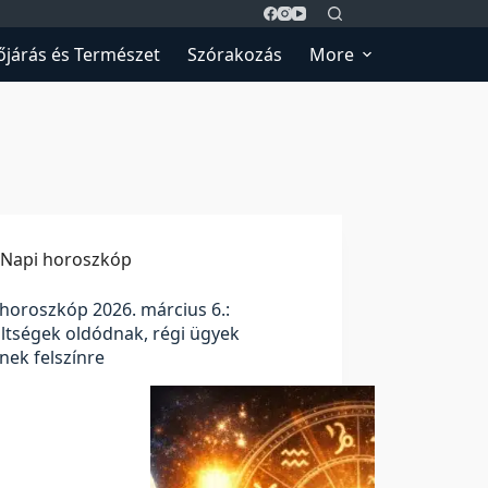
őjárás és Természet
Szórakozás
More
Napi horoszkóp
horoszkóp 2026. március 6.:
ltségek oldódnak, régi ügyek
nek felszínre