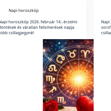
Napi horoszkóp
Napi horoszkóp 2026. február 14.: érzelmi
Napi 
döntések és váratlan felismerések napja
sorsf
több csillagjegynél
csill