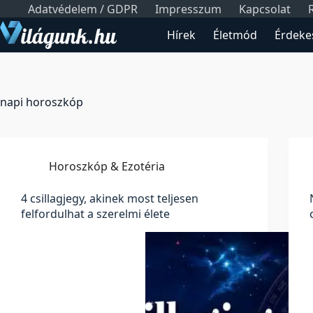
Skip
Adatvédelem / GDPR
Impresszum
Kapcsolat
to
Hírek
Életmód
Érdeke
content
napi horoszkóp
Horoszkóp & Ezotéria
4 csillagjegy, akinek most teljesen
felfordulhat a szerelmi élete