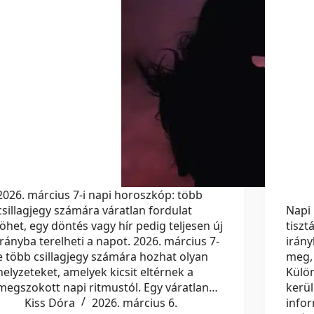
2026. március 7-i napi horoszkóp: több
csillagjegy számára váratlan fordulat
Napi 
jöhet, egy döntés vagy hír pedig teljesen új
tiszt
irányba terelheti a napot. 2026. március 7-
irány
e több csillagjegy számára hozhat olyan
meg, 
helyzeteket, amelyek kicsit eltérnek a
Külö
megszokott napi ritmustól. Egy váratlan…
kerül
Kiss Dóra
2026. március 6.
infor