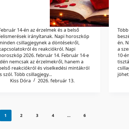
Február 14-én az érzelmek és a belső
Több 
felismerések irányítanak. Napi horoszkóp
beszé
minden csillagjegynek a döntésekről,
én. N
kapcsolatokról és reakciókról. Napi
a sz
horoszkóp 2026. február 14. Február 14-e
10-é
idén nemcsak az érzelmekről, hanem a
tiszt
belső reakciókról és viselkedési mintákról
csill
is szól. Több csillagjegy…
jöhet
Kiss Dóra
2026. február 13.
1
2
3
4
…
6