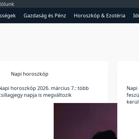
Rólunk
sségek
Gazdaság és Pénz
Horoszkóp & Ezotéria
Id
Napi horoszkóp
Napi horoszkóp 2026. március 7.: több
Napi 
csillagjegy napja is megváltozik
feszü
kerül