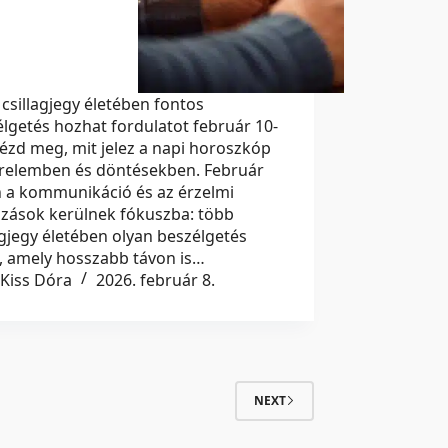
csillagjegy életében fontos
lgetés hozhat fordulatot február 10-
ézd meg, mit jelez a napi horoszkóp
erelemben és döntésekben. Február
n a kommunikáció és az érzelmi
ázások kerülnek fókuszba: több
agjegy életében olyan beszélgetés
, amely hosszabb távon is…
Kiss Dóra
2026. február 8.
NEXT