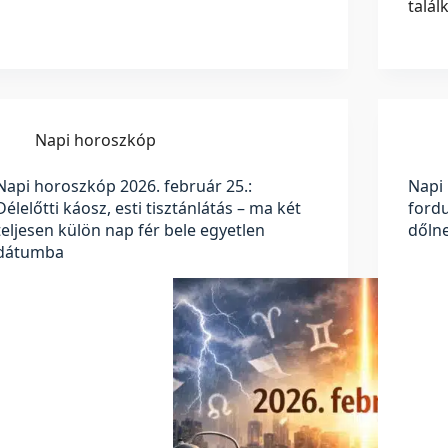
talá
Napi horoszkóp
Napi horoszkóp 2026. február 25.:
Napi 
Délelőtti káosz, esti tisztánlátás – ma két
ford
teljesen külön nap fér bele egyetlen
dőlne
dátumba