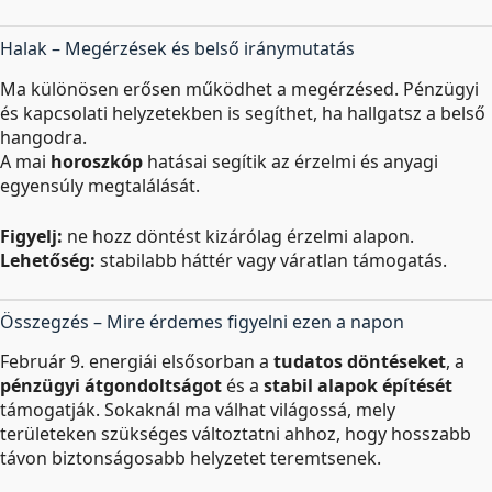
Halak – Megérzések és belső iránymutatás
Ma különösen erősen működhet a megérzésed. Pénzügyi
és kapcsolati helyzetekben is segíthet, ha hallgatsz a belső
hangodra.
A mai
horoszkóp
hatásai segítik az érzelmi és anyagi
egyensúly megtalálását.
Figyelj:
ne hozz döntést kizárólag érzelmi alapon.
Lehetőség:
stabilabb háttér vagy váratlan támogatás.
Összegzés – Mire érdemes figyelni ezen a napon
Február 9. energiái elsősorban a
tudatos döntéseket
, a
pénzügyi átgondoltságot
és a
stabil alapok építését
támogatják. Sokaknál ma válhat világossá, mely
területeken szükséges változtatni ahhoz, hogy hosszabb
távon biztonságosabb helyzetet teremtsenek.