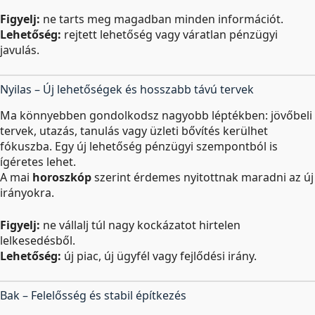
Figyelj:
ne tarts meg magadban minden információt.
Lehetőség:
rejtett lehetőség vagy váratlan pénzügyi
javulás.
Nyilas – Új lehetőségek és hosszabb távú tervek
Ma könnyebben gondolkodsz nagyobb léptékben: jövőbeli
tervek, utazás, tanulás vagy üzleti bővítés kerülhet
fókuszba. Egy új lehetőség pénzügyi szempontból is
ígéretes lehet.
A mai
horoszkóp
szerint érdemes nyitottnak maradni az új
irányokra.
Figyelj:
ne vállalj túl nagy kockázatot hirtelen
lelkesedésből.
Lehetőség:
új piac, új ügyfél vagy fejlődési irány.
Bak – Felelősség és stabil építkezés