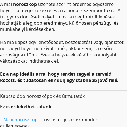
A mai
horoszkóp
üzenete szerint érdemes egyszerre
figyelni a megérzésekre és a racionális szempontokra. A
túl gyors döntések helyett most a megfontolt lépések
hozhatják a legjobb eredményt, különösen pénzügyi és
munkahelyi kérdésekben.
Ha ma kapsz egy lehetőséget, beszélgetést vagy ajánlatot,
ne hagyd figyelmen kívül – még akkor sem, ha elsőre
apróságnak tűnik. Ezek a helyzetek később komolyabb
változásokat indíthatnak el.
Ez a nap ideális arra, hogy rendet tegyél a terveid
között, és tudatosan elindulj egy stabilabb jövő felé.
Kapcsolódó horoszkópok és útmutatók
Ez is érdekelhet tőlünk
:
–
Napi horoszkóp
– friss előrejelzések minden
csillagjegynek