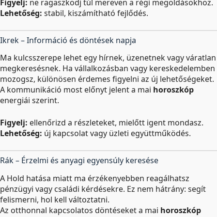
Figyelj:
ne ragaszkodj túl mereven a régi megoldásokhoz.
Lehetőség:
stabil, kiszámítható fejlődés.
Ikrek – Információ és döntések napja
Ma kulcsszerepe lehet egy hírnek, üzenetnek vagy váratlan
megkeresésnek. Ha vállalkozásban vagy kereskedelemben
mozogsz, különösen érdemes figyelni az új lehetőségeket.
A kommunikáció most előnyt jelent a mai
horoszkóp
energiái szerint.
Figyelj:
ellenőrizd a részleteket, mielőtt igent mondasz.
Lehetőség:
új kapcsolat vagy üzleti együttműködés.
Rák – Érzelmi és anyagi egyensúly keresése
A Hold hatása miatt ma érzékenyebben reagálhatsz
pénzügyi vagy családi kérdésekre. Ez nem hátrány: segít
felismerni, hol kell változtatni.
Az otthonnal kapcsolatos döntéseket a mai
horoszkóp