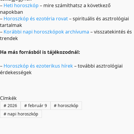
–
Heti horoszkóp
– mire számíthatsz a következő
napokban
–
Horoszkóp és ezotéria rovat
– spirituális és asztrológiai
tartalmak
–
Korábbi napi horoszkópok archívuma
– visszatekintés és
trendek
Ha más forrásból is tájékozodnál:
–
Horoszkóp és ezoterikus hírek
– további asztrológiai
érdekességek
Címkék
#
2026
#
február 9
#
horoszkóp
#
napi horoszkóp