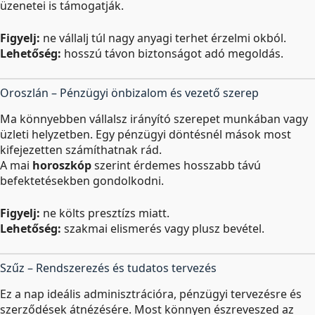
üzenetei is támogatják.
Figyelj:
ne vállalj túl nagy anyagi terhet érzelmi okból.
Lehetőség:
hosszú távon biztonságot adó megoldás.
Oroszlán – Pénzügyi önbizalom és vezető szerep
Ma könnyebben vállalsz irányító szerepet munkában vagy
üzleti helyzetben. Egy pénzügyi döntésnél mások most
kifejezetten számíthatnak rád.
A mai
horoszkóp
szerint érdemes hosszabb távú
befektetésekben gondolkodni.
Figyelj:
ne költs presztízs miatt.
Lehetőség:
szakmai elismerés vagy plusz bevétel.
Szűz – Rendszerezés és tudatos tervezés
Ez a nap ideális adminisztrációra, pénzügyi tervezésre és
szerződések átnézésére. Most könnyen észreveszed az