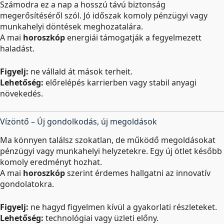
Számodra ez a nap a hosszú távú biztonság
megerősítéséről szól. Jó időszak komoly pénzügyi vagy
munkahelyi döntések meghozatalára.
A mai
horoszkóp
energiái támogatják a fegyelmezett
haladást.
Figyelj:
ne vállald át mások terheit.
Lehetőség:
előrelépés karrierben vagy stabil anyagi
növekedés.
Vízöntő – Új gondolkodás, új megoldások
Ma könnyen találsz szokatlan, de működő megoldásokat
pénzügyi vagy munkahelyi helyzetekre. Egy új ötlet később
komoly eredményt hozhat.
A mai
horoszkóp
szerint érdemes hallgatni az innovatív
gondolatokra.
Figyelj:
ne hagyd figyelmen kívül a gyakorlati részleteket.
Lehetőség:
technológiai vagy üzleti előny.