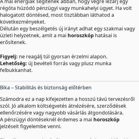
A mai energiák segítenek abban, hogy végre lezárj egy
régóta húzódó pénzügyi vagy munkahelyi ügyet. Ha volt
halogatott döntésed, most tisztábban láthatod a
következményeket.
Délután egy beszélgetés új irányt adhat egy szakmai vagy
üzleti helyzetnek, amit a mai
horoszkóp
hatásai is
erősítenek.
Figyelj:
ne reagálj túl gyorsan érzelmi alapon.
Lehetőség:
új bevételi forrás vagy plusz munka
felbukkanhat.
Bika – Stabilitás és biztonság előtérben
Számodra ez a nap kifejezetten a hosszú távú tervezésről
szól. Jó alkalom költségvetés átnézésére, szerződések
ellenőrzésére vagy nagyobb vásárlás átgondolására.
A pénzügyi döntéseknél érdemes a mai
horoszkóp
jelzéseit figyelembe venni.