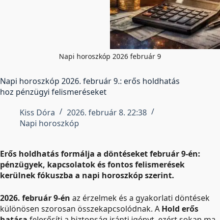
Napi horoszkóp 2026 február 9
Napi horoszkóp 2026. február 9.: erős holdhatás
hoz pénzügyi felismeréseket
Kiss Dóra
2026. február 8. 22:38
Napi horoszkóp
Erős holdhatás formálja a döntéseket február 9-én:
pénzügyek, kapcsolatok és fontos felismerések
kerülnek fókuszba a napi horoszkóp szerint.
2026. február 9-én
az érzelmek és a gyakorlati döntések
különösen szorosan összekapcsolódnak. A
Hold erős
hatása
felerősíti a biztonság iránti igényt, ezért sokan ma