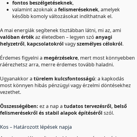
fontos beszélgetéseknek
,
valamint azoknak a
felismeréseknek
, amelyek
később komoly változásokat indíthatnak el.
A mai energiák segítenek tisztábban látni, mi az, ami
valóban érték
az életedben – legyen szó
anyagi
helyzetről
,
kapcsolatokról
vagy
személyes célokról
.
Érdemes figyelni a
megérzésekre
, mert most könnyebben
ráérezhetsz arra, merre érdemes tovább haladni.
Ugyanakkor a
türelem kulcsfontosságú
: a kapkodás
most könnyen hibás pénzügyi vagy érzelmi döntésekhez
vezethet.
Összességében:
ez a nap a
tudatos tervezésről, belső
felismerésekről és stabil alapok építéséről
szól.
Kos – Határozott lépések napja