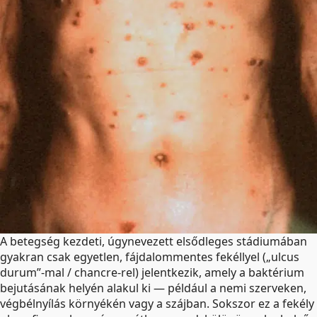
A betegség kezdeti, úgynevezett elsődleges stádiumában
gyakran csak egyetlen, fájdalommentes fekéllyel („ulcus
durum”-mal / chancre-rel) jelentkezik, amely a baktérium
bejutásának helyén alakul ki — például a nemi szerveken,
végbélnyílás környékén vagy a szájban. Sokszor ez a fekély