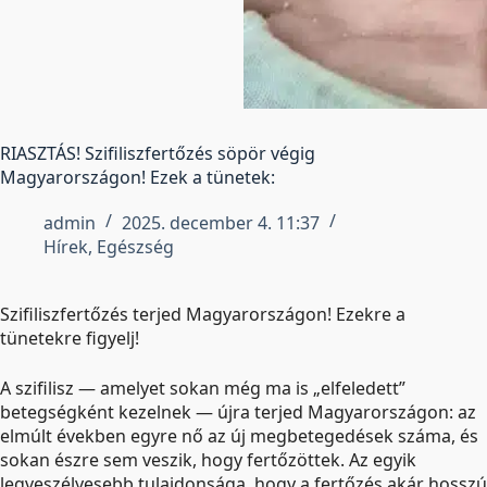
RIASZTÁS! Szifiliszfertőzés söpör végig
Magyarországon! Ezek a tünetek:
admin
2025. december 4. 11:37
Hírek
,
Egészség
Szifiliszfertőzés terjed Magyarországon! Ezekre a
tünetekre figyelj!
A szifilisz — amelyet sokan még ma is „elfeledett”
betegségként kezelnek — újra terjed Magyarországon: az
elmúlt években egyre nő az új megbetegedések száma, és
sokan észre sem veszik, hogy fertőzöttek. Az egyik
legveszélyesebb tulajdonsága, hogy a fertőzés akár hosszú