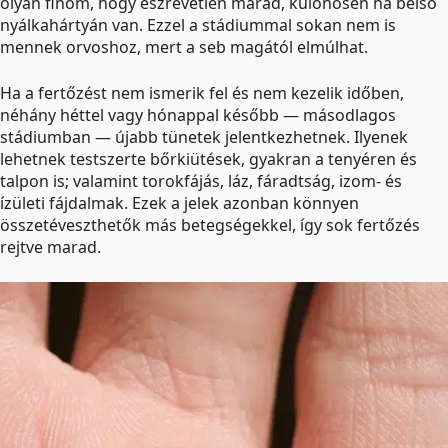
olyan finom, hogy észrevétlen marad, különösen ha belső
nyálkahártyán van. Ezzel a stádiummal sokan nem is
mennek orvoshoz, mert a seb magától elmúlhat.
Ha a fertőzést nem ismerik fel és nem kezelik időben,
néhány héttel vagy hónappal később — másodlagos
stádiumban — újabb tünetek jelentkezhetnek. Ilyenek
lehetnek testszerte bőrkiütések, gyakran a tenyéren és
talpon is; valamint torokfájás, láz, fáradtság, izom- és
ízületi fájdalmak. Ezek a jelek azonban könnyen
összetéveszthetők más betegségekkel, így sok fertőzés
rejtve marad.