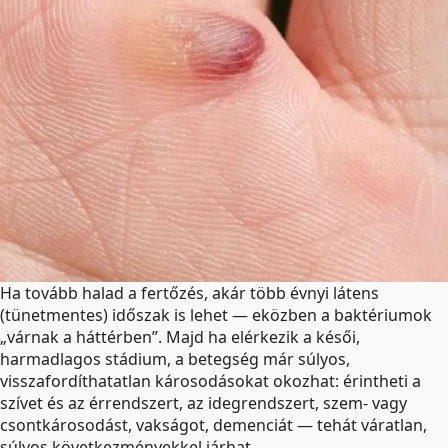
Ha tovább halad a fertőzés, akár több évnyi látens
(tünetmentes) időszak is lehet — eközben a baktériumok
„várnak a háttérben”. Majd ha elérkezik a késői,
harmadlagos stádium, a betegség már súlyos,
visszafordíthatatlan károsodásokat okozhat: érintheti a
szívet és az érrendszert, az idegrendszert, szem- vagy
csontkárosodást, vakságot, demenciát — tehát váratlan,
súlyos következményekkel járhat.