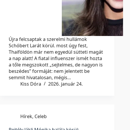
Újra felcsaptak a szerelmi hullámok
Schóbert Larát körül. most úgy fest,
Thaiföldön már nem egyedül sütteti magát
a nap alatt! A fiatal influenszer ismét hozta
a tőle megszokott „sejtelmes, de nagyon is
beszédes” formáját: nem jelentett be
semmit hivatalosan, mégis…
Kiss Dóra
2026. január 24.
Hírek
,
Celeb
Rejtély Jákli Mónika halála körül: