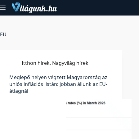
Skip
to
content
EU
Itthon hírek
,
Nagyvilág hírek
Meglepő helyen végzett Magyarország az
uniós inflációs listán: jobban állunk az EU-
átlagnál