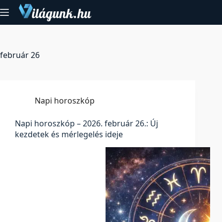
Skip
to
content
február 26
Napi horoszkóp
Napi horoszkóp – 2026. február 26.: Új
kezdetek és mérlegelés ideje