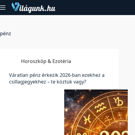
Skip
to
content
pénz
Horoszkóp & Ezotéria
Váratlan pénz érkezik 2026-ban ezekhez a
csillagjegyekhez – te köztük vagy?