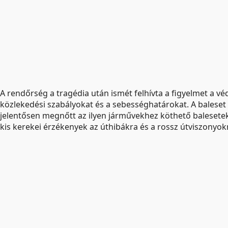
A rendőrség a tragédia után ismét felhívta a figyelmet a vé
közlekedési szabályokat és a sebességhatárokat. A baleset r
jelentősen megnőtt az ilyen járművekhez köthető balesete
kis kerekei érzékenyek az úthibákra és a rossz útviszonyok