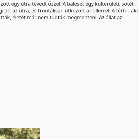
tt egy útra tévedt őzzel. A baleset egy külterületi, sötét
t az útra, és frontálisan ütközött a rollerrel. A férfi – aki
ották, életét már nem tudták megmenteni. Az állat az