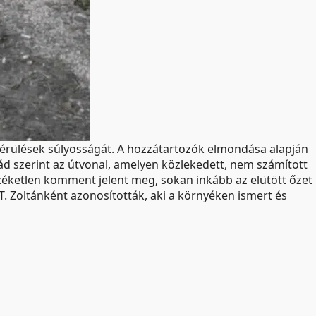
a sérülések súlyosságát. A hozzátartozók elmondása alapján
d szerint az útvonal, amelyen közlekedett, nem számított
éketlen komment jelent meg, sokan inkább az elütött őzet
 T. Zoltánként azonosították, aki a környéken ismert és