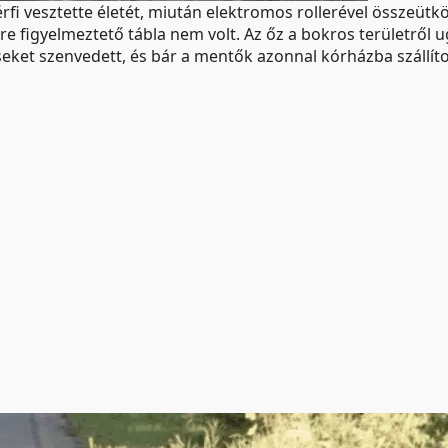
i vesztette életét, miután elektromos rollerével összeütközö
figyelmeztető tábla nem volt. Az őz a bokros területről ugrot
seket szenvedett, és bár a mentők azonnal kórházba szállít