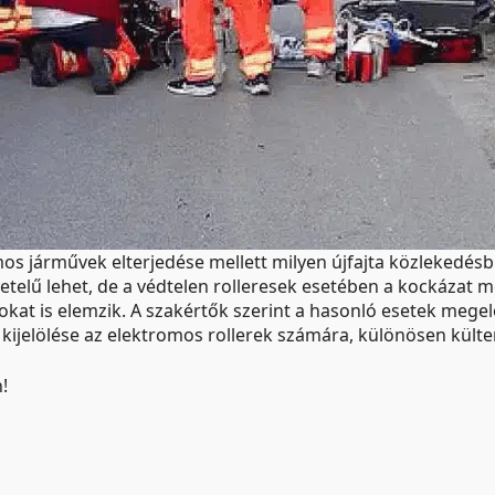
os járművek elterjedése mellett milyen újfajta közlekedésb
telű lehet, de a védtelen rolleresek esetében a kockázat mé
okat is elemzik. A szakértők szerint a hasonló esetek mege
k kijelölése az elektromos rollerek számára, különösen kült
!