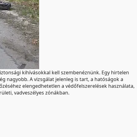
iztonsági kihívásokkal kell szembenéznünk. Egy hirtelen
g nagyobb. A vizsgálat jelenleg is tart, a hatóságok a
lőzéséhez elengedhetetlen a védőfelszerelések használata,
erületi, vadveszélyes zónákban.