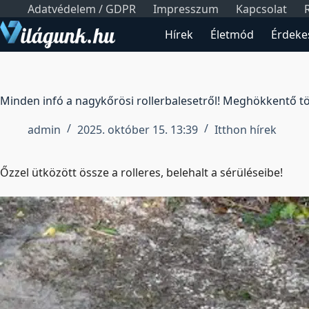
Skip
Adatvédelem / GDPR
Impresszum
Kapcsolat
to
Hírek
Életmód
Érdeke
content
Minden infó a nagykőrösi rollerbalesetről! Meghökkentő tö
admin
2025. október 15. 13:39
Itthon hírek
Őzzel ütközött össze a rolleres, belehalt a sérüléseibe!