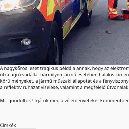
A nagykőrösi eset tragikus példája annak, hogy az elektrom
útra ugró vadállat bármilyen jármű esetében halálos kimene
körülményeket, a jármű műszaki állapotát és a fényviszony
a reflektív ruházat viselése, valamint a megfelelő útvonala
Mit gondoltok? Írjátok meg a véleményeteket kommentben
Címkék