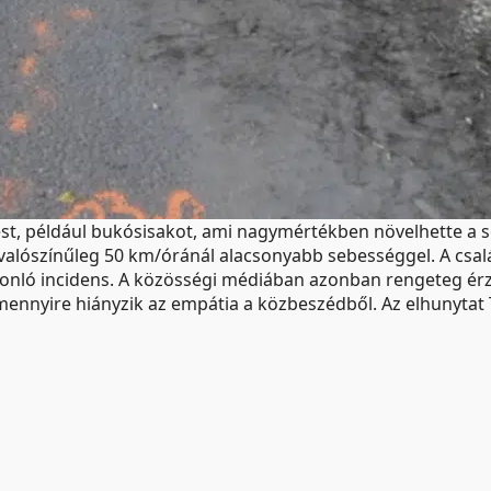
erelést, például bukósisakot, ami nagymértékben növelhette 
alószínűleg 50 km/óránál alacsonyabb sebességgel. A csalá
onló incidens. A közösségi médiában azonban rengeteg érz
, mennyire hiányzik az empátia a közbeszédből. Az elhunytat