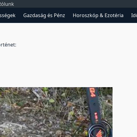
Rólunk
sségek
Gazdaság és Pénz
Horoszkóp & Ezotéria
Id
rténet: