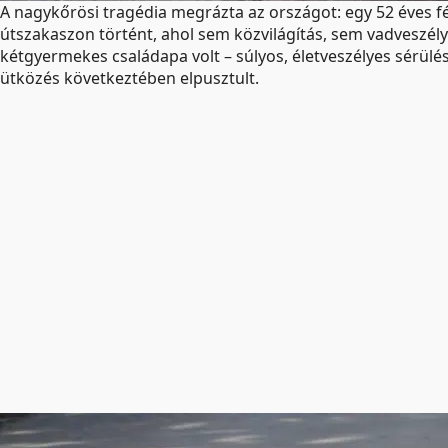
A nagykőrösi tragédia megrázta az országot: egy 52 éves férf
útszakaszon történt, ahol sem közvilágítás, sem vadveszélyre 
kétgyermekes családapa volt – súlyos, életveszélyes sérülé
ütközés következtében elpusztult.