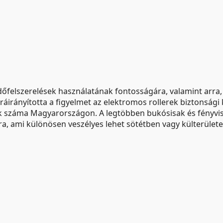
dőfelszerelések használatának fontosságára, valamint arra, 
áirányította a figyelmet az elektromos rollerek biztonsági 
k száma Magyarországon. A legtöbben bukósisak és fényvis
ra, ami különösen veszélyes lehet sötétben vagy külterület