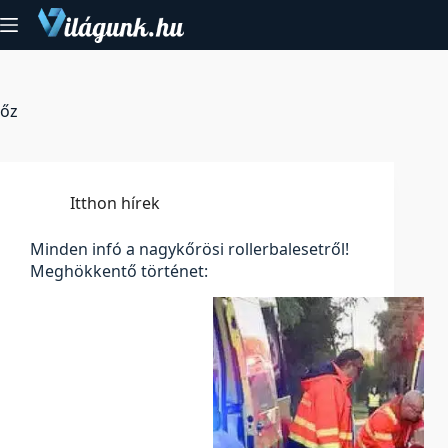
Skip
to
content
őz
Itthon hírek
Minden infó a nagykőrösi rollerbalesetről!
Meghökkentő történet: