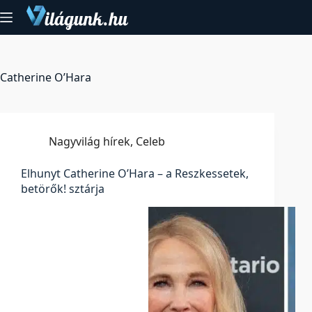
Skip
to
content
Catherine O’Hara
Nagyvilág hírek
,
Celeb
Elhunyt Catherine O’Hara – a Reszkessetek,
betörők! sztárja