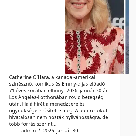
Catherine O’Hara, a kanadai-amerikai
színésznő, komikus és Emmy-díjas előadó
71 éves korában elhunyt 2026. január 30-án
Los Angeles-i otthonában rövid betegség
után. Halálhírét a menedzsere és
ügynöksége erősítette meg. A pontos okot
hivatalosan nem hozták nyilvánosságra, de
több forrás szerint…
admin
2026. január 30.