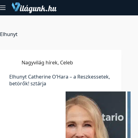
Skip
to
content
Elhunyt
Nagyvilág hírek
,
Celeb
Elhunyt Catherine O’Hara – a Reszkessetek,
betörők! sztárja