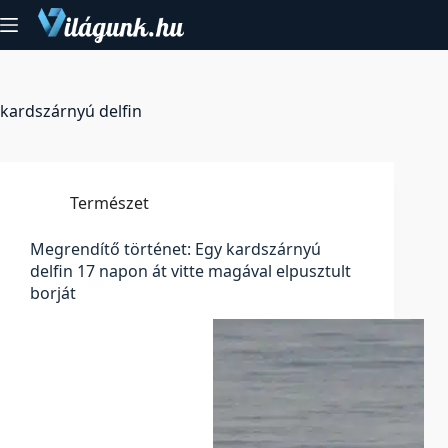
Skip
to
content
kardszárnyú delfin
Természet
Megrendítő történet: Egy kardszárnyú
delfin 17 napon át vitte magával elpusztult
borját