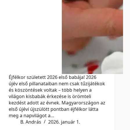
Éjfélkor született 2026 első babája! 2026
újév első pillanataiban nem csak tűzijátékok
és köszöntések voltak – több helyen a
világon kisbabák érkezése is örömteli
kezdést adott az évnek. Magyarországon az
első újévi újszülött pontban éjfélkor látta
meg a napvilágot a…
B. András
2026. január 1.