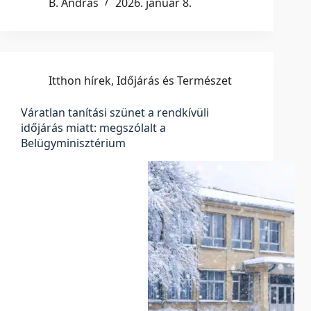
B. András
2026. január 8.
Itthon hírek
,
Időjárás és Természet
Váratlan tanítási szünet a rendkívüli
időjárás miatt: megszólalt a
Belügyminisztérium