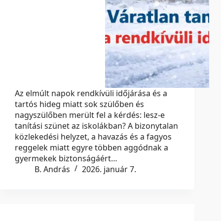
Az elmúlt napok rendkívüli időjárása és a
tartós hideg miatt sok szülőben és
nagyszülőben merült fel a kérdés: lesz-e
tanítási szünet az iskolákban? A bizonytalan
közlekedési helyzet, a havazás és a fagyos
reggelek miatt egyre többen aggódnak a
gyermekek biztonságáért…
B. András
2026. január 7.