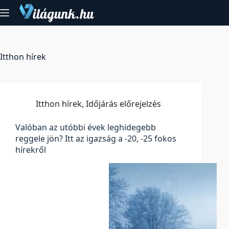
Skip
to
content
Itthon hírek
Itthon hírek
,
Időjárás előrejelzés
Valóban az utóbbi évek leghidegebb
reggele jön? Itt az igazság a -20, -25 fokos
hírekről